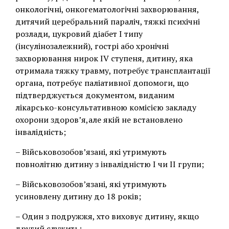
онкологічні, онкогематологічні захворювання,
дитячий церебральний параліч, тяжкі психічні
розлади, цукровий діабет I типу
(інсулінозалежний), гострі або хронічні
захворювання нирок IV ступеня, дитину, яка
отримала тяжку травму, потребує трансплантації
органа, потребує паліативної допомоги, що
підтверджується документом, виданим
лікарсько-консультативною комісією закладу
охорони здоров’я,але якій не встановлено
інвалідність;
– Військовозобов’язані, які утримують
повнолітню дитину з інвалідністю І чи ІІ групи;
– Військовозобов’язані, які утримують
усиновлену дитину до 18 років;
– Один з подружжя, хто виховує дитину, якщо
другий служить;