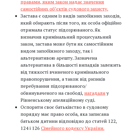
правами, яким закон надає значення
самостійних об’єктів судового захисту.
Застава є одним із видів запобіжних заходів,
який обирають після того, як особа офіційно
отримала статус підозрюваного. Як
визначив кримінальний процесуальний
закон, застава може бути як самостійним
видом запобіжного заходу, так і
альтернативою арешту. Зазначена
альтернатива в більшості випадків залежить
від тяжкості вчиненого кримінального
правопорушення, а також від ризиків
перебування підозрюваного/
обвинуваченого на свободі,
нагадали
у
Рівненському апеляційному суді.
Оспорити своє батьківство в судовому
порядку має право особа, яка записана
батьком дитини відповідно до статей 122,
124 і 126
Сімейного кодексу України.