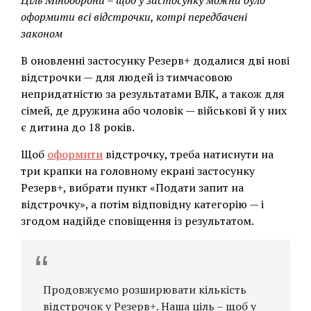
Ціль Міноборони – щоб у застосунку можна було
оформити всі відстрочки, котрі передбачені
законом
В оновленні застосунку Резерв+ додалися дві нові
відстрочки — для людей із тимчасовою
непридатністю за результатами ВЛК, а також для
сімей, де дружина або чоловік — військові й у них
є дитина до 18 років.
Щоб
оформити
відстрочку, треба натиснути на
три крапки на головному екрані застосунку
Резерв+, вибрати пункт «Подати запит на
відстрочку», а потім відповідну категорію — і
згодом надійде сповіщення із результатом.
Продовжуємо розширювати кількість
відстрочок у Резерв+. Наша ціль – щоб у