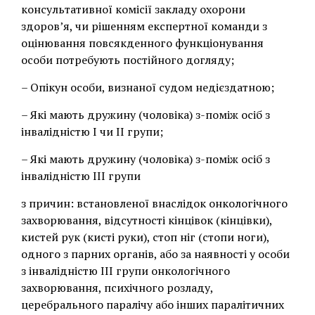
консультативної комісії закладу охорони
здоров’я, чи рішенням експертної команди з
оцінювання повсякденного функціонування
особи потребують постійного догляду;
– Опікун особи, визнаної судом недієздатною;
– Які мають дружину (чоловіка) з-поміж осіб з
інвалідністю I чи II групи;
– Які мають дружину (чоловіка) з-поміж осіб з
інвалідністю III групи
з причин: встановленої внаслідок онкологічного
захворювання, відсутності кінцівок (кінцівки),
кистей рук (кисті руки), стоп ніг (стопи ноги),
одного з парних органів, або за наявності у особи
з інвалідністю III групи онкологічного
захворювання, психічного розладу,
церебрального паралічу або інших паралітичних