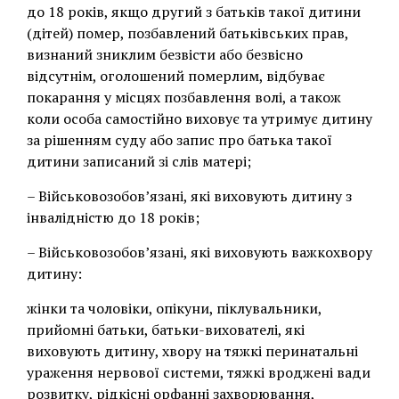
до 18 років, якщо другий з батьків такої дитини
(дітей) помер, позбавлений батьківських прав,
визнаний зниклим безвісти або безвісно
відсутнім, оголошений померлим, відбуває
покарання у місцях позбавлення волі, а також
коли особа самостійно виховує та утримує дитину
за рішенням суду або запис про батька такої
дитини записаний зі слів матері;
– Військовозобов’язані, які виховують дитину з
інвалідністю до 18 років;
– Військовозобов’язані, які виховують важкохвору
дитину:
жінки та чоловіки, опікуни, піклувальники,
прийомні батьки, батьки-вихователі, які
виховують дитину, хвору на тяжкі перинатальні
ураження нервової системи, тяжкі вроджені вади
розвитку, рідкісні орфанні захворювання,