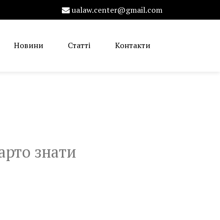
ualaw.center@gmail.com
Новини
Статті
Контакти
арто знати