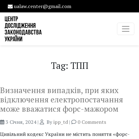
ualaw.center@gmail.com
Tag: ТПП
Визначення випадків, при яких
відключення електропостачання
може вважатися форс-мажором
3 Січня, 2024
|
By
ipp_td
|
0 Comments
Цивільний кодекс України не містить поняття «форс-