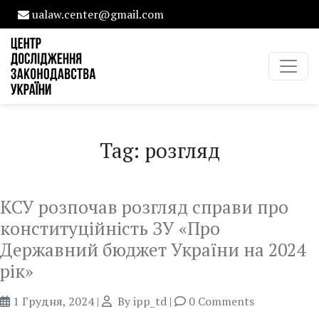
ualaw.center@gmail.com
Tag: розгляд
КСУ розпочав розгляд справи про
конституційність ЗУ «Про
Державний бюджет України на 2024
рік»
1 Грудня, 2024
|
By
ipp_td
|
0 Comments