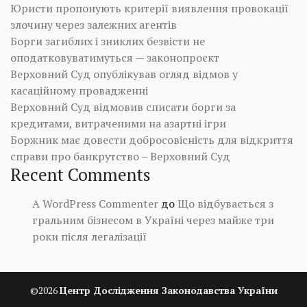
Юристи пропонують критерії виявлення провокації
злочину через залежних агентів
Борги загиблих і зниклих безвісти не
оподатковуватимуться — законопроєкт
Верховний Суд опублікував огляд відмов у
касаційному провадженні
Верховний Суд відмовив списати борги за
кредитами, витраченими на азартні ігри
Боржник має довести добросовісність для відкриття
справи про банкрутство – Верховний Суд
Recent Comments
A WordPress Commenter
до
Що відбувається з
гральним бізнесом в Україні через майже три
роки після легалізації
©
2026
Центр Дослідження Законодавства України