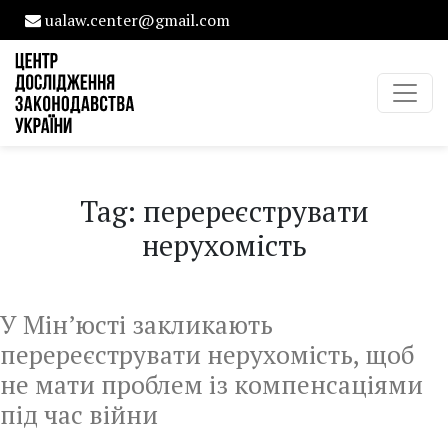
ualaw.center@gmail.com
Tag: перереєструвати
нерухомість
У Мін’юсті закликають
перереєструвати нерухомість, щоб
не мати проблем із компенсаціями
під час війни