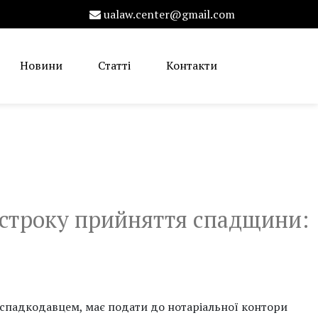
ualaw.center@gmail.com
Новини
Статті
Контакти
к строку прийняття спадщини:
 спадкодавцем, має подати до нотаріальної контори