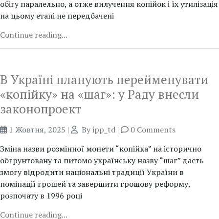
обігу паралельно, а отже вилучення копійок і їх утилізація
на цьому етапі не передбачені
Continue reading...
В Україні планують перейменувати
«копійку» на «шаг»: у Раду внесли
законопроект
1 Жовтня, 2025
|
By
ipp_td
|
0 Comments
Зміна назви розмінної монети “копійка” на історично
обґрунтовану та питомо українську назву “шаг” дасть
змогу відродити національні традиції України в
номінації грошей та завершити грошову реформу,
розпочату в 1996 році
Continue reading...