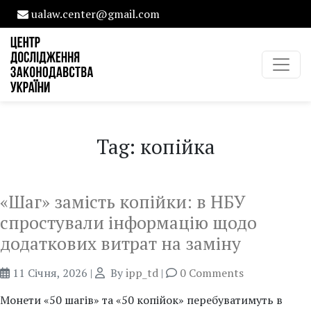
ualaw.center@gmail.com
Tag: копійка
«Шаг» замість копійки: в НБУ
спростували інформацію щодо
додаткових витрат на заміну
11 Січня, 2026
|
By
ipp_td
|
0 Comments
Монети «50 шагів» та «50 копійок» перебуватимуть в