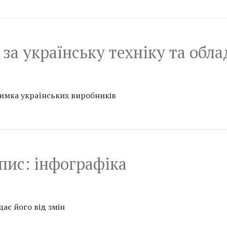
за українську техніку та обл
римка українських виробників
пис: інфографіка
ає його від змін