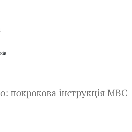
а
ків
но: покрокова інструкція МВС