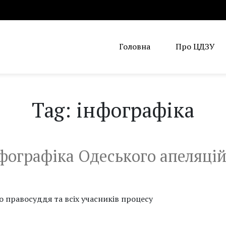
Головна
Про ЦДЗУ
Tag: інфографіка
нфографіка Одеського апеляці
о правосуддя та всіх учасників процесу