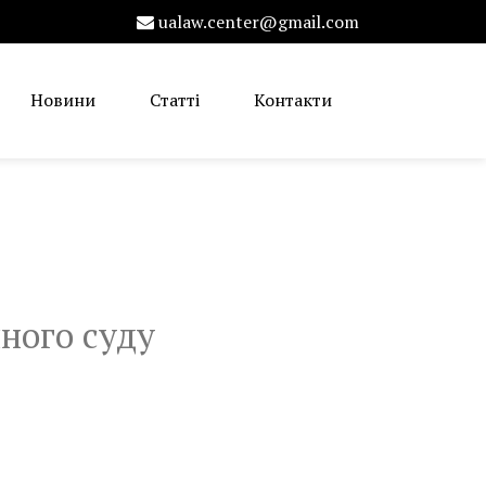
ualaw.center@gmail.com
Новини
Статті
Контакти
йного суду