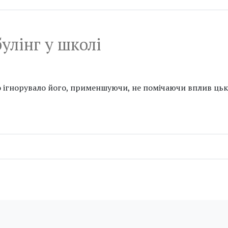
улінг у школі
во ігнорувало його, применшуючи, не помічаючи вплив цьк