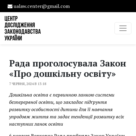
ualaw.center@gmail.com
Рада проголосувала Закон
«Про дошкільну освіту»
7 ЧЕРВНЯ, 2024 В 13:18
Дошкільна освіта є первинною ланкою системи
безперервної освіти, що закладає підґрунтя
розвитку особистості дитини для її навчання
упродовж життя та задає тенденції розвитку всіх
наступних ланок освіти
6 червня Верховна Рада прийняла Закон України