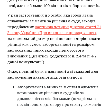
пені, але не більше 100 відсотків заборгованості».
У разі застосування до особи, яка зобов’язана
сплачувати аліменти за рішенням суду, заходів,
передбачених
частиною чотирнадцятою статті 71
Закону України «Про виконавче провадження»
,
максимальний розмір пені повинен дорівнювати
різниці між сумою заборгованості та розміром
застосованих таких заходів примусового
виконання (Дивитись додатково: п. 2.4 та п. 4.2
даної консультації).
Отже, повинні бути в наявності дві складові для
застосування вказаної відповідальності:
Заборгованість виникла зі сплати аліментів,
встановлених рішенням суду або за
домовленістю між батьками (нотаріально
посвідченого договору про сплату аліментів