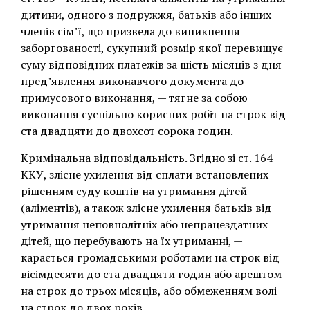
дитини, одного з подружжя, батьків або інших
членів сім’ї, що призвела до виникнення
заборгованості, сукупний розмір якої перевищує
суму відповідних платежів за шість місяців з дня
пред’явлення виконавчого документа до
примусового виконання, — тягне за собою
виконання суспільно корисних робіт на строк від
ста двадцяти до двохсот сорока годин.
Кримінальна відповідальність. Згідно зі ст. 164
ККУ, злісне ухилення від сплати встановлених
рішенням суду коштів на утримання дітей
(аліментів), а також злісне ухилення батьків від
утримання неповнолітніх або непрацездатних
дітей, що перебувають на їх утриманні, —
карається громадськими роботами на строк від
вісімдесяти до ста двадцяти годин або арештом
на строк до трьох місяців, або обмеженням волі
на строк до двох років.