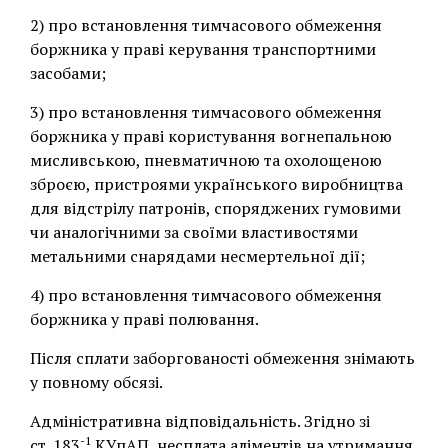
2) про встановлення тимчасового обмеження
боржника у праві керування транспортними
засобами;
3) про встановлення тимчасового обмеження
боржника у праві користування вогнепальною
мисливською, пневматичною та охолощеною
зброєю, пристроями українського виробництва
для відстрілу патронів, споряджених гумовими
чи аналогічними за своїми властивостями
метальними снарядами несмертельної дії;
4) про встановлення тимчасового обмеження
боржника у праві полювання.
Після сплати заборгованості обмеження знімають
у повному обсязі.
Адміністративна відповідальність. Згідно зі
-1
ст. 183
КУпАП, несплата аліментів на утримання