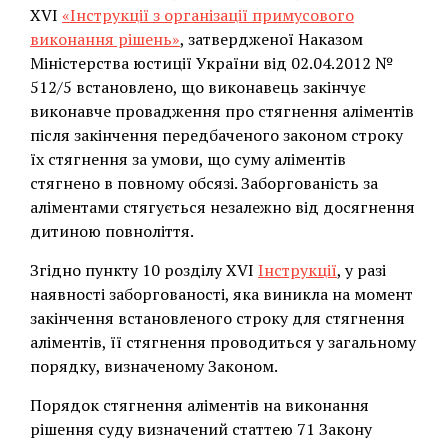
ХVI
«Інструкції з організації примусового
виконання рішень»
, затвердженої Наказом
Міністерства юстиції України від 02.04.2012 №
512/5 встановлено, що виконавець закінчує
виконавче провадження про стягнення аліментів
після закінчення передбаченого законом строку
їх стягнення за умови, що суму аліментів
стягнено в повному обсязі. Заборгованість за
аліментами стягується незалежно від досягнення
дитиною повноліття.
Згідно пункту 10 розділу ХVI
Інструкції
, у разі
наявності заборгованості, яка виникла на момент
закінчення встановленого строку для стягнення
аліментів, її стягнення проводиться у загальному
порядку, визначеному Законом.
Порядок стягнення аліментів на виконання
рішення суду визначений статтею 71 Закону