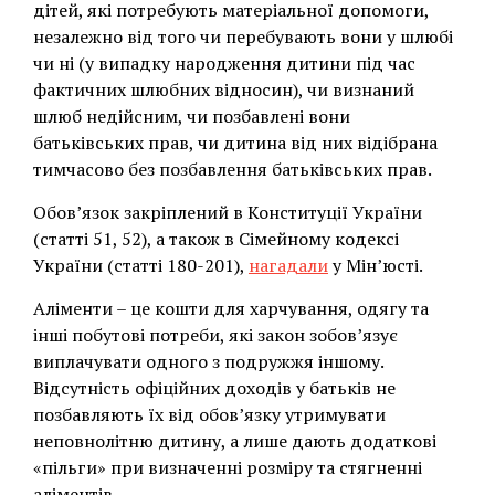
дітей, які потребують матеріальної допомоги,
незалежно від того чи перебувають вони у шлюбі
чи ні (у випадку народження дитини під час
фактичних шлюбних відносин), чи визнаний
шлюб недійсним, чи позбавлені вони
батьківських прав, чи дитина від них відібрана
тимчасово без позбавлення батьківських прав.
Обов’язок закріплений в Конституції України
(статті 51, 52), а також в Сімейному кодексі
України (статті 180-201),
нагадали
у Мін’юсті.
Аліменти – це кошти для харчування, одягу та
інші побутові потреби, які закон зобов’язує
виплачувати одного з подружжя іншому.
Відсутність офіційних доходів у батьків не
позбавляють їх від обов’язку утримувати
неповнолітню дитину, а лише дають додаткові
«пільги» при визначенні розміру та стягненні
аліментів.