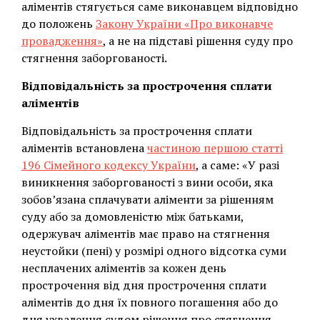
аліментів стягується саме виконавцем відповідно
до положень
Закону України «Про виконавче
провадження»
, а не на підставі рішення суду про
стягнення заборгованості.
Відповідальність за прострочення сплати
аліментів
Відповідальність за прострочення сплати
аліментів встановлена
частиною першою статті
196 Сімейного кодексу України
, а саме: «У разі
виникнення заборгованості з вини особи, яка
зобов’язана сплачувати аліменти за рішенням
суду або за домовленістю між батьками,
одержувач аліментів має право на стягнення
неустойки (пені) у розмірі одного відсотка суми
несплачених аліментів за кожен день
прострочення від дня прострочення сплати
аліментів до дня їх повного погашення або до
дня ухвалення судом рішення про стягнення