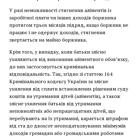
У разі неможливості стягнення аліментів із
заробітної плати чи інших доходів боржника
протягом трьох місяців підряд, якщо боржник не
працює і не одержує доходів, стягнення
звертається на майно боржника.
Крім того, у випадку, коли батьки злісно
ухиляються від виконання аліментного обов’язку,
до них застосовується кримінальна
відповідальність. Так, згідно зі статтею 164
Кримінального кодексу України за злісне
ухилення від сплати встановлених рішенням суду
коштів на утримання дітей (аліментів), а також
злісне ухилення батьків від утримання
неповнолітніх або непрацездатних дітей, що
перебувають на їх утриманні, карається штрафом
від ста до двохсот неоподатковуваних мінімумів
доходів громадян або громадськими роботами