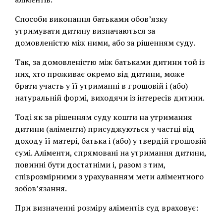
Способи виконання батьками обов’язку
утримувати дитину визначаються за
домовленістю між ними, або за рішенням суду.
Так, за домовленістю між батьками дитини той із
них, хто проживає окремо від дитини, може
брати участь у її утриманні в грошовій і (або)
натуральній формі, виходячи із інтересів дитини.
Тоді як за рішенням суду кошти на утримання
дитини (аліменти) присуджуються у частці від
доходу її матері, батька і (або) у твердій грошовій
сумі. Аліменти, спрямовані на утримання дитини,
повинні бути достатніми і, разом з тим,
співрозмірними з урахуванням мети аліментного
зобов’язання.
При визначенні розміру аліментів суд враховує: