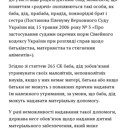
поняттям «родичі» охоплюються такі особи, як
баба, дід, прабаба, прадід, повнорідні брат і
сестра (Постанова Пленуму Верховного Суду
України від 15 травня 2006 року № 3 «Про
застосування судами окремих норм Сімейного
кодексу України при розгляді справ щодо
батьківства, материнства та стягнення
аліментів»).
Згідно зі статтею 265 СК баба, дід зобов’язані
утримувати своїх малолітніх, неповнолітніх
внуків, якщо у них немає матері, батька або якщо
батьки не можуть з поважних причин надавати
їм належного утримання, за умови, що баба, дід
можуть надавати матеріальну допомогу.
У разі неможливості надавання такої допомоги,
держава несе обов’язок щодо надання дитині
матеріального забезпечення, який може