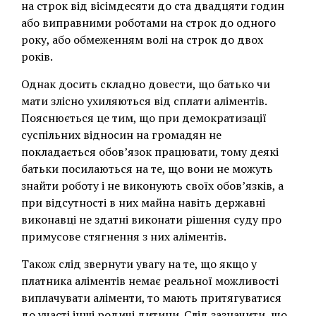
на строк від вісімдесяти до ста двадцяти годин
або виправними роботами на строк до одного
року, або обмеженням волі на строк до двох
років.
Однак досить складно довести, що батько чи
мати злісно ухиляються від сплати аліментів.
Пояснюється це тим, що при демократизації
суспільних відносин на громадян не
покладається обов’язок працювати, тому деякі
батьки посилаються на те, що вони не можуть
знайти роботу і не виконують своїх обов’язків, а
при відсутності в них майна навіть державні
виконавці не здатні виконати рішення суду про
примусове стягнення з них аліментів.
Також слід звернути увагу на те, що якщо у
платника аліментів немає реальної можливості
виплачувати аліменти, то мають притягуватися
до участі інші родичі дитини. Слід зазначити, що