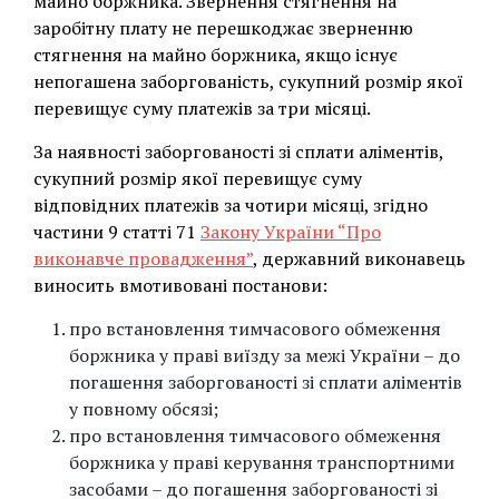
майно боржника. Звернення стягнення на
заробітну плату не перешкоджає зверненню
стягнення на майно боржника, якщо існує
непогашена заборгованість, сукупний розмір якої
перевищує суму платежів за три місяці.
За наявності заборгованості зі сплати аліментів,
сукупний розмір якої перевищує суму
відповідних платежів за чотири місяці, згідно
частини 9 статті 71
Закону України “Про
виконавче провадження”
, державний виконавець
виносить вмотивовані постанови:
про встановлення тимчасового обмеження
боржника у праві виїзду за межі України – до
погашення заборгованості зі сплати аліментів
у повному обсязі;
про встановлення тимчасового обмеження
боржника у праві керування транспортними
засобами – до погашення заборгованості зі