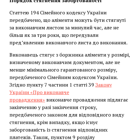
Порядок стягнення заборгованості
Статтею 194 Сімейного кодексу України
передбачено, що аліменти можуть бути стягнуті
за виконавчим листом за минулий час, але не
більш як за три роки, що передували
пред’явленню виконавчого листа до виконання.
Виконавець стягує з боржника аліменти у розмірі,
визначеному виконавчим документом, але не
менше мінімального гарантованого розміру,
передбаченого Сімейним кодексом України.
Згідно пункту 7 частини 1 статті 39
Закону
України «Про виконавче
провадження»
виконавче провадження підлягає
закінченню у разі закінчення строку,
передбаченого законом для відповідного виду
стягнення, крім випадку, якщо існує
заборгованість із стягнення відповідних
платежів. Також, пунктом 9 розділу