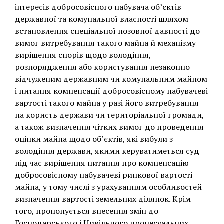
інтересів добросовісного набувача об’єктів
державної та комунальної власності шляхом
встановлення спеціальної позовної давності до
вимог витребування такого майна й механізму
вирішення спорів щодо володіння,
розпорядження або користування незаконно
відчуженим державним чи комунальним майном
і питання компенсації добросовісному набувачеві
вартості такого майна у разі його витребування
на користь держави чи територіальної громади,
а також визначення чітких вимог до проведення
оцінки майна щодо об’єктів, які вибули з
володіння держави, якими керуватиметься суд
під час вирішення питання про компенсацію
добросовісному набувачеві ринкової вартості
майна, у тому числі з урахуванням особливостей
визначення вартості земельних ділянок. Крім
того, пропонується внесення змін до
Господарського і Цивільного процесуальних