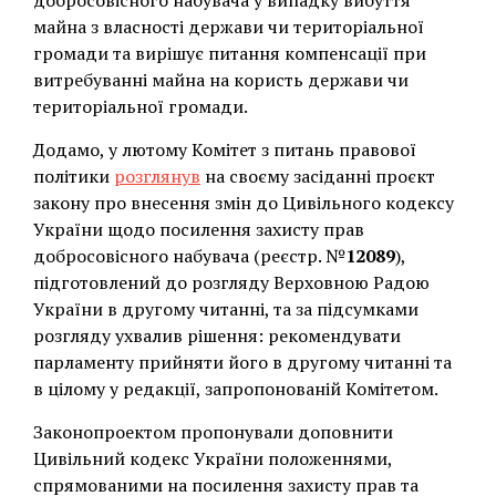
добросовісного набувача у випадку вибуття
майна з власності держави чи територіальної
громади та вирішує питання компенсації при
витребуванні майна на користь держави чи
територіальної громади.
Додамо, у лютому Комітет з питань правової
політики
розглянув
на своєму засіданні проєкт
закону про внесення змін до Цивільного кодексу
України щодо посилення захисту прав
добросовісного набувача (реєстр. №
12089
),
підготовлений до розгляду Верховною Радою
України в другому читанні, та за підсумками
розгляду ухвалив рішення: рекомендувати
парламенту прийняти його в другому читанні та
в цілому у редакції, запропонованій Комітетом.
Законопроектом пропонували доповнити
Цивільний кодекс України положеннями,
спрямованими на посилення захисту прав та