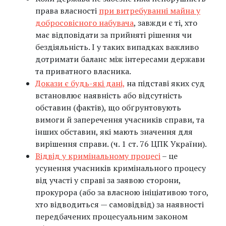
права власності
при витребуванні майна у
добросовісного набувача
, завжди є ті, хто
має відповідати за прийняті рішення чи
бездіяльність. І у таких випадках важливо
дотримати баланс між інтересами держави
та приватного власника.
Докази є будь-які дані,
на підставі яких суд
встановлює наявність або відсутність
обставин (фактів), що обґрунтовують
вимоги й заперечення учасників справи, та
інших обставин, які мають значення для
вирішення справи. (ч. 1 ст. 76 ЦПК України).
Відвід у кримінальному процесі
– це
усунення учасників кримінального процесу
від участі у справі за заявою сторони,
прокурора (або за власною ініціативою того,
хто відводиться — самовідвід) за наявності
передбачених процесуальним законом