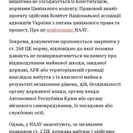
ініціатива не узгоджується із Конституцією,
нормами Цивільного кодексу. Правовий аналіз
проекту здійснив Комітет Національної асоціації
адвокатів України з питань цивільного права та
процесу. Про це
повідомляє
НААУ.
Зокрема, документом пропонується закріпити у
ст. 268 ЦК норму, відповідно до якої позовна
давність не поширюватиметься на вимогу про
відшкодування майнової шкоди, завданої
державі, АРК або територіальній громаді
внаслідок вибуття з їх власності майна в
результаті незаконних рішень, дій, бездіяльності
органу державної влади, органу влади
Автономної Республіки Крим або органу
місцевого самоврядування, їх посадових або
службових осіб.
Однак, у НААУ акцентують, за загальним
правилом ст. 2 ЦК держава набуває і здійснює