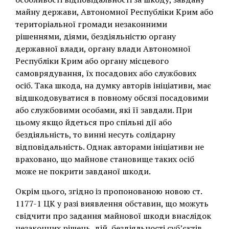
майну держави, Автономної Республіки Крим або
територіальної громади незаконними
рішеннями, діями, бездіяльністю органу
державної влади, органу влади Автономної
Республіки Крим або органу місцевого
самоврядування, їх посадових або службових
осіб. Така шкода, на думку авторів ініціативи, має
відшкодовуватися в повному обсязі посадовими
або службовими особами, які її завдали. При
цьому якщо йдеться про спільні дії або
бездіяльність, то винні несуть солідарну
відповідальність. Однак авторами ініціативи не
враховано, що майнове становище таких осіб
може не покрити завданої шкоди.
Окрім цього, згідно із пропонованою новою ст.
1177-1 ЦК у разі виявлення обставин, що можуть
свідчити про задання майнової шкоди внаслідок
незаконних рішень, дій, бездіяльності субʼєктів