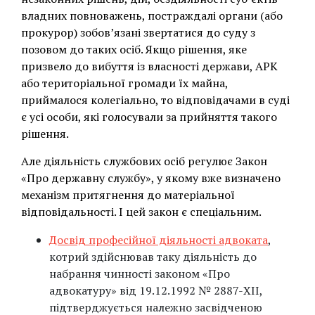
владних повноважень, постраждалі органи (або
прокурор) зобов’язані звертатися до суду з
позовом до таких осіб. Якщо рішення, яке
призвело до вибуття із власності держави, АРК
або територіальної громади їх майна,
приймалося колегіально, то відповідачами в суді
є усі особи, які голосували за прийняття такого
рішення.
Але діяльність службових осіб регулює Закон
«Про державну службу», у якому вже визначено
механізм притягнення до матеріальної
відповідальності. І цей закон є спеціальним.
Досвід професійної діяльності адвоката
,
котрий здійснював таку діяльність до
набрання чинності законом «Про
адвокатуру» від 19.12.1992 № 2887-XII,
підтверджується належно засвідченою