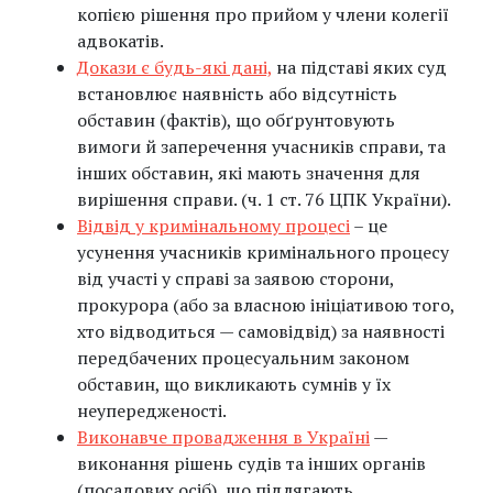
копією рішення про прийом у члени колегії
адвокатів.
Докази є будь-які дані,
на підставі яких суд
встановлює наявність або відсутність
обставин (фактів), що обґрунтовують
вимоги й заперечення учасників справи, та
інших обставин, які мають значення для
вирішення справи. (ч. 1 ст. 76 ЦПК України).
Відвід у кримінальному процесі
– це
усунення учасників кримінального процесу
від участі у справі за заявою сторони,
прокурора (або за власною ініціативою того,
хто відводиться — самовідвід) за наявності
передбачених процесуальним законом
обставин, що викликають сумнів у їх
неупередженості.
Виконавче провадження в Україні
—
виконання рішень судів та інших органів
(посадових осіб), що підлягають