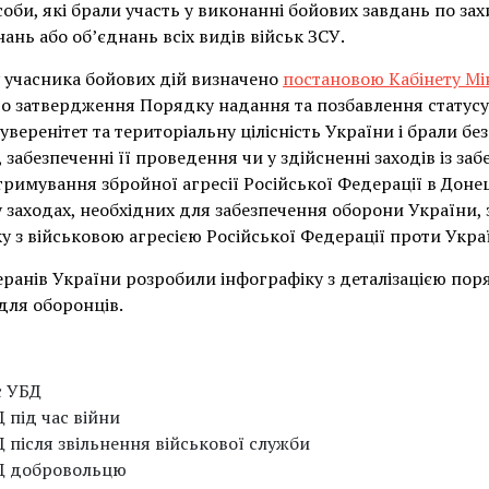
оби, які брали участь у виконанні бойових завдань по зах
нань або об’єднань всіх видів військ ЗСУ.
 учасника бойових дій визначено
постановою Кабінету Мі
о затвердження Порядку надання та позбавлення статусу 
суверенітет та територіальну цілісність України і брали б
 забезпеченні її проведення чи у здійсненні заходів із за
 стримування збройної агресії Російської Федерації в Доне
 у заходах, необхідних для забезпечення оборони України,
ку з військовою агресією Російської Федерації проти Украї
теранів України розробили інфографіку з деталізацією по
для оборонців.
с УБД
 під час війни
 після звільнення військової служби
БД добровольцю