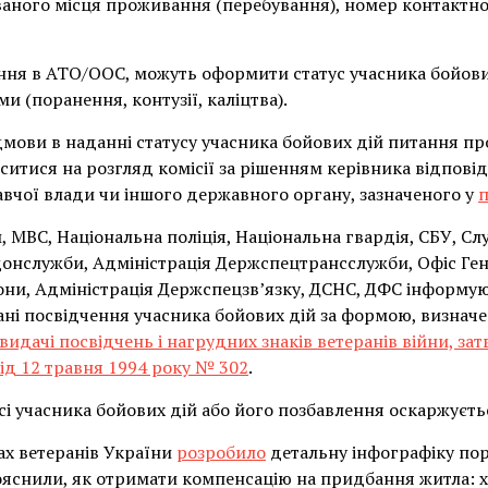
аного місця проживання (перебування), номер контактно
ння в АТО/ООС, можуть оформити статус учасника бойов
и (поранення, контузії, каліцтва).
дмови в наданні статусу учасника бойових дій питання пр
итися на розгляд комісії за рішенням керівника відповід
вчої влади чи іншого державного органу, зазначеного у
п
 МВС, Національна поліція, Національна гвардія, СБУ, Сл
онслужби, Адміністрація Держспецтрансслужби, Офіс Ге
ни, Адміністрація Держспецзв’язку, ДСНС, ДФС інформу
ані посвідчення учасника бойових дій за формою, визнач
идачі посвідчень і нагрудних знаків ветеранів війни, з
від 12 травня 1994 року № 302
.
сі учасника бойових дій або його позбавлення оскаржуєть
ах ветеранів України
розробило
детальну інфографіку пор
ояснили, як отримати компенсацію на придбання житла: х