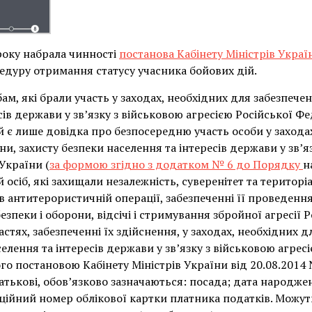
року набрала чинності
постанова Кабінету Міністрів Украї
едуру отримання статусу учасника бойових дій.
м, які брали участь у заходах, необхідних для забезпече
сів держави у зв’язку з військовою агресією Російської Ф
й є лише довідка про безпосередню участь особи у захода
и, захисту безпеки населення та інтересів держави у зв’я
України (
за формою згідно з додатком № 6 до Порядку
н
 осіб, які захищали незалежність, суверенітет та територіа
 антитерористичній операції, забезпеченні її проведення ч
зпеки і оборони, відсічі і стримування збройної агресії Р
астях, забезпеченні їх здійснення, у заходах, необхідних 
селення та інтересів держави у зв’язку з військовою агрес
о постановою Кабінету Міністрів України від 20.08.2014 №
 батькові, обов’язково зазначаються: посада; дата народже
ційний номер облікової картки платника податків. Можут