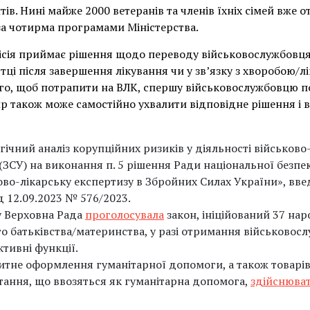
тів. Нині майже 2000 ветеранів та членів їхніх сімей вже
а чотирма програмами Міністерства.
ісія приймає рішення щодо переводу військовослужбовця
тці після завершення лікування чи у зв’язку з хворобою/лі
го, щоб потрапити на ВЛК, спершу військовослужбовцю п
 також може самостійно ухвалити відповідне рішення і 
гічний аналіз корупційних ризиків у діяльності військово
ЗСУ) на виконання п. 5 рішення Ради національної безпе
ово-лікарську експертизу в Збройних Силах України», вве
 12.09.2023 № 576/2023.
у Верховна Рада
проголосувала
закон, ініційований 37 на
го батьківства/материнства, у разі отримання військово
тивні функції.
митне оформлення гуманітарної допомоги, а також товарі
тання, що ввозяться як гуманітарна допомога,
здійснюва