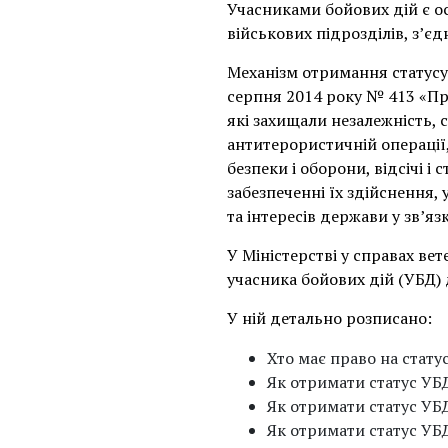
Учасниками бойових дій є ос
військових підрозділів, з’єд
Механізм отримання статусу
серпня 2014 року № 413 «Пр
які захищали незалежність, 
антитерористичній операції,
безпеки і оборони, відсічі і
забезпеченні їх здійснення,
та інтересів держави у зв’яз
У Міністерстві у справах ве
учасника бойових дій (УБД) 
У ній детально розписано:
Хто має право на стату
Як отримати статус УБД
Як отримати статус УБД
Як отримати статус У