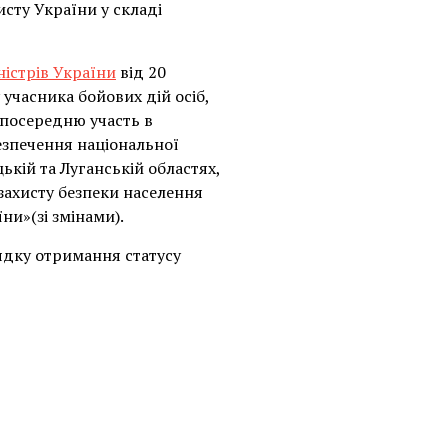
исту України у складі
ністрів України
від 20
учасника бойових дій осіб,
езпосередню участь в
безпечення національної
цькій та Луганській областях,
 захисту безпеки населення
ни»(зі змінами).
рядку отримання статусу