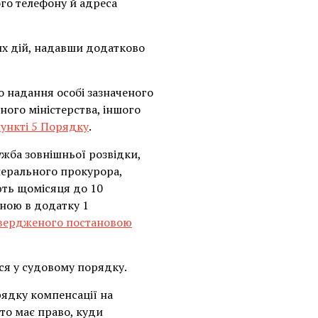
го телефону й адреса
их дій, надавши додатково
о надання особі зазначеного
ного міністерства, іншого
ункті 5 Порядку
.
ужба зовнішньої розвідки,
нерального прокурора,
ють щомісяця до 10
еною в додатку 1
атвердженого постановою
ся у судовому порядку.
ядку компенсації на
то має право, куди