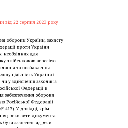
ни від 22 серпня 2023 року
ння оборони України, захисту
едерації проти України
х, необхідних для
зку з військовою агресією
адання та позбавлення
льну цілісність України і
и у здійсненні заходів із
осійської Федерації в
для забезпечення оборони
ією Російської Федерації
 413). У довідці, крім
ння; реквізити документа,
ь бути зазначені адреси