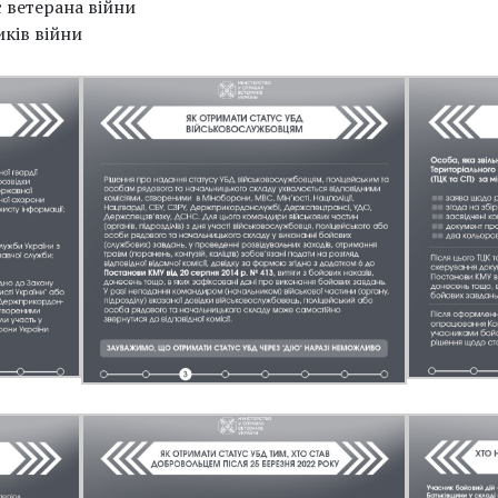
с ветерана війни
ків війни