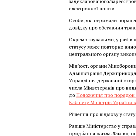
задекларованого/зареєстров
електронної пошти.
Особи, які отримали поране
довідку про обставини травм
Окремо зауважимо, у разі ві
статусу може повторно винос
центрального органу викона
Мін’юст, органи Міноборони,
Адміністрація Держприкорд
Управління державної охоро
числа Мінветеранів про вид
до
Положення про порядок в
Кабінету Міністрів України 
Рішення про відмову у стату
Раніше Міністерство у справ
придбання житла. Фахівці п