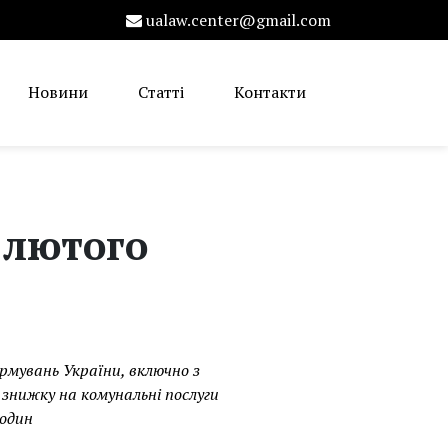
ualaw.center@gmail.com
Новини
Статті
Контакти
 лютого
рмувань України, включно з
 знижку на комунальні послуги
родин