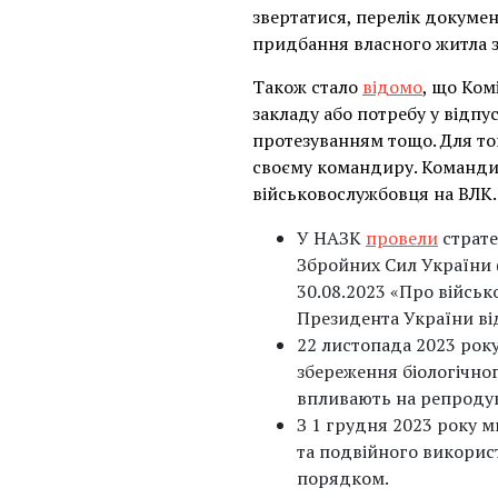
звертатися, перелік докумен
придбання власного житла з
Також стало
відомо
, що Ком
закладу або потребу у відпус
протезуванням тощо. Для то
своєму командиру. Командир
військовослужбовця на ВЛК.
У НАЗК
провели
страте
Збройних Сил України (
30.08.2023 «Про військ
Президента України від
22 листопада 2023 рок
збереження біологічно
впливають на репродук
З 1 грудня 2023 року 
та подвійного викорис
порядком.