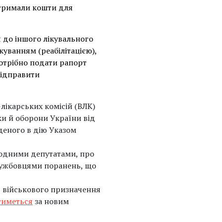
 отримали кошти для
 до іншого лікувального
куванням (реабілітацією),
отрібно подати рапорт
відправити
-лікарських комісій (ВЛК)
ки й оборони України від
деного в дію Указом
родними депутатами, про
службовцями поранень, що
в військового призначення
тиметься
за новим