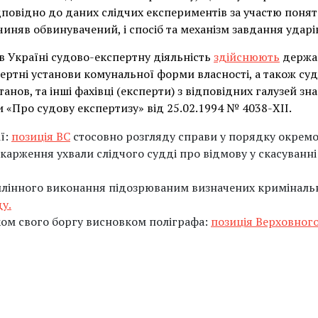
повідно до даних слідчих експериментів за участю поняти
чиняв обвинувачений, і спосіб та механізм завдання ударі
 в Україні судово-експертну діяльність
здійснюють
держав
спертні установи комунальної форми власності, а також судо
нов, та інші фахівці (експерти) з відповідних галузей зна
 «Про судову експертизу» від 25.02.1994 № 4038-XII.
ії:
позиція ВС
стосовно розгляду справи у порядку окрем
карження ухвали слідчого судді про відмову у скасуванн
умлінного виконання підозрюваним визначених кримінал
ду.
ом свого боргу висновком поліграфа:
позиція Верховного