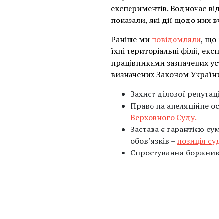
експериментів. Водночас від
показали, які дії щодо них в
Раніше ми
повідомляли
, що
їхні територіальні філії, ек
працівниками зазначених уста
визначених Законом України
Захист ділової репутац
Право на апеляційне ос
Верховного Суду.
Застава є гарантією с
обов’язків –
позиція су
Спростування боржник