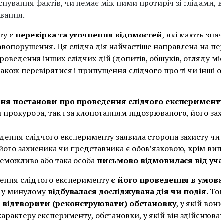
снування фактів, чи немає між ними протиріч зі слідами,
вання.
ту є
перевірка та уточнення відомостей
, які мають зн
вопорушення. Ця слідча дія найчастіше направлена на пер
проведення інших слідчих дій (допитів, обшуків, огляду міс
кож перевірятися і припущення слідчого про ті чи інші о
ня постанови про проведення слідчого експеримент
и прокурора, так і за клопотанням підозрюваного, його зах
ення слідчого експерименту заявила сторона захисту чи 
о) його захисника чи представника є обов’язковою, крім ви
 неможливо або така особа
письмово відмовилася від учас
ення слідчого експерименту
є його проведення в умов
х у минулому
відбувалася досліджувана дія чи подія
. Т
 відтворити (реконструювати) обстановку
, у якій во
характеру експерименту, обстановки, у якій він здійснюв