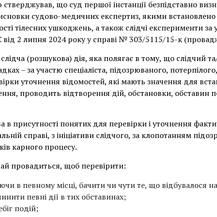
р стверджував, що суд першої інстанції безпідставно ви
новки судово-медичних експертиз, якими встановлено к
ті тілесних ушкоджень, а також слідчі експерименти за 
 від 2 липня 2024 року у справі № 303/5115/15-к (прова
 слідча (розшукова) дія, яка полягає в тому, що слідчий т
дках – за участю спеціаліста, підозрюваного, потерпілого,
вірки уточнення відомостей, які мають значення для вст
я, проводить відтворення дій, обстановки, обставин певн
а в присутності понятих для перевірки і уточнення факти
льній справі, з ініціативи слідчого, за клопотанням підо
ків карного процесу.
ай провадиться, щоб перевірити:
ючи в певному місці, бачити чи чути те, що відбувалося н
инити певні дії в тих обставинах;
ебіг подій;