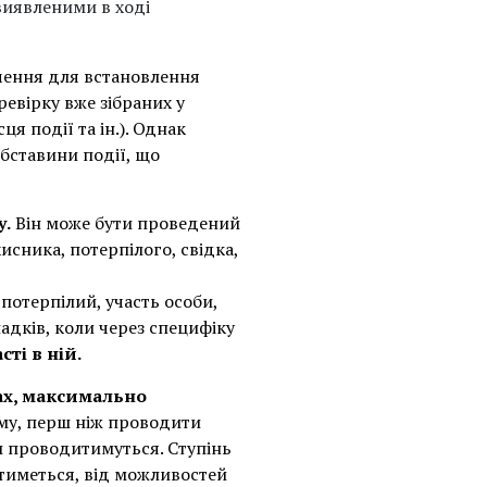
 виявленими в ході
ачення для встановлення
евірку вже зібраних у
ця події та ін.). Однак
бставини події, що
у.
Він може бути проведений
исника, потерпілого, свідка,
потерпілий, участь особи,
падків, коли через специфіку
ті в ній.
ах, максимально
ому, перш ніж проводити
ни проводитимуться. Ступінь
атиметься, від можливостей