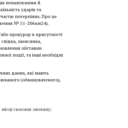
знав неналежними й
ількість ударів та
участю потерпілих. Про це
дження № 51-206км24).
а/або прокурор в присутності
 свідка, захисника,
ановлення обставин
ої події, та інші необхідні
чних даних, які мають
зрюваного (обвинуваченого),
а місці скоєння злочину;