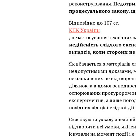
реконструювання.
Недотри
процесуального закону, щ
Відповідно до 107 ст.
КПК України
, незастосування технічних з
недійсність слідчого екс
випадків,
коли сторони не 
Як вбачається з матеріалів 
недопустимими доказами, мі
оскільки в них не відтворен
ділянок, а в домогосподарст
оспорюваних прокурором вис
експериментів, а лише пого
похідних від цієї слідчої ді
Скасовуючи ухвалу апеляційн
відтворити всі умови, які і
існували на момент події і