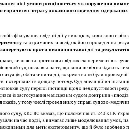
мання цієї умови розцінюється як порушення вимог
о спричиняє втрату доказового значення одержаних
асобів фіксування слідчої дії у випадках, коли воно є обо
перименту
та отриманих внаслідок його проведення резул
заперечують проти визнання такої дії та результаті
справи, визнаючи протоколи слідчих експериментів за уча
сцевий суд послався на те, що вони не відповідають вим
а ситуація, обставини та дії, зокрема вони були проведен
ві потерпілих і в дощову погоду. Суд апеляційної інстанці
новків суду першої інстанції щодо недопустимості резу
дився із застосуванням місцевим судом доктрини «плоді
ї доказів, у тому числі проведених у справі судово-медичн
ого суду, ККС ВС вказав, що положення ст. 240 КПК Укра
снували на час події, а вимагає лише моделювання умов, н
 є важливими для мети експерименту, що й було зроблено 