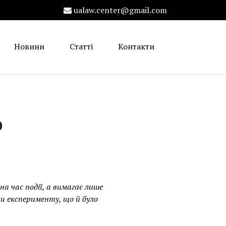
ualaw.center@gmail.com
Новини
Статті
Контакти
о
на час події, а вимагає лише
и експерименту, що й було