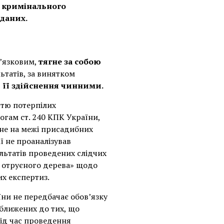
 кримінального
 даних.
в’язковим,
тягне за собою
ьтатів, за винятком
в її здійснення чинними.
стю потерпілих
огам ст. 240 КПК України,
і не на межі присадибних
ї не проаналізував
льтатів проведених слідчих
в отруєного дерева» щодо
их експертиз.
їни не передбачає обов’язку
аближених до тих, що
під час проведення