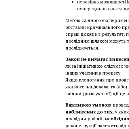
перевірка можливості і
попереднього розсліду
Метою слідчого експеримен
обставин кримінального пра
справі доказів в результаті 
дослідним шляхом можуть та
досліджується.
Закон не вимагає винесен
як за ініціативою слідчого ч
інших учасників процесу.
Якщо клопотання про провед
яка його ініціювала, та (аб
слідчої (розшукової) дії це
Важливою умовою
провед
наближених до тих
, у яки
дослідницькі дії,
необхідно
реконструкції залежить від 