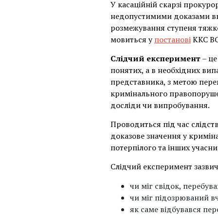
У касаційній скарзі прокуро
недопустимими доказами вис
розмежування ступеня тяжкос
мовиться у
постанові
ККС ВС
Слідчий експеримент
– це
понятих, а в необхідних випа
представника, з метою пере
кримінального правопорушенн
досліди чи випробування.
Проводиться під час слідств
доказове значення у криміна
потерпілого та інших учасни
Слідчий експеримент зазвич
чи міг свідок, перебува
чи міг підозрюваний вч
як саме відбувався пер