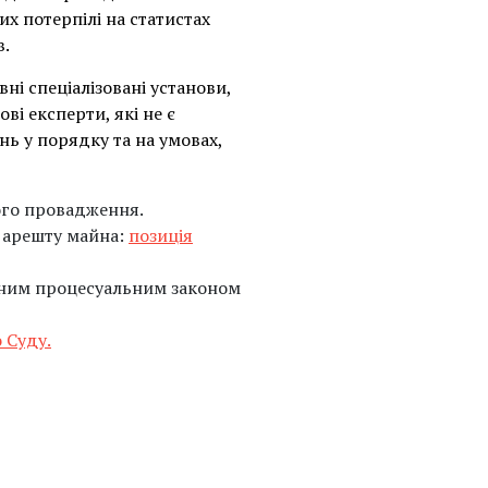
х потерпілі на статистах
в.
ні спеціалізовані установи,
ві експерти, які не є
нь у порядку та на умовах,
ого провадження.
і арешту майна:
позиція
ьним процесуальним законом
 Суду.