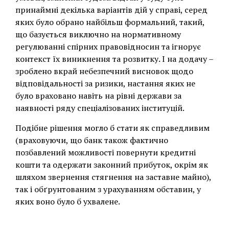
принаймні декілька варіантів дій у справі, серед
яких було обрано найбільш формальний, такий,
що базується виключно на нормативному
регулюванні спірних правовідносин та ігнорує
контекст їх виникнення та розвитку. І на додачу –
зроблено вкрай небезпечний висновок щодо
відповідальності за ризики, настання яких не
було враховано навіть на рівні держави за
наявності ряду спеціалізованих інституцій.
Подібне рішення могло б стати як справедливим
(враховуючи, що банк також фактично
позбавлений можливості повернути кредитні
кошти та одержати законний прибуток, окрім як
шляхом звернення стягнення на заставне майно),
так і обґрунтованим з урахуванням обставин, у
яких воно було б ухвалене.