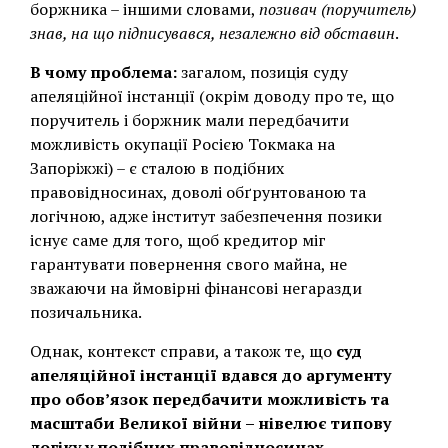
боржника – іншими словами,
позивач (поручитель)
знав, на що підписувався, незалежно від обставин
.
В чому проблема:
загалом, позиція суду
апеляційної інстанції (окрім доводу про те, що
поручитель і боржник мали передбачити
можливість окупації Росією Токмака на
Запоріжжі) – є сталою в подібних
правовідносинах, доволі обґрунтованою та
логічною, адже інститут забезпечення позики
існує саме для того, щоб кредитор міг
гарантувати повернення свого майна, не
зважаючи на ймовірні фінансові негаразди
позичальника.
Однак, контекст справи, а також
те, що
суд
апеляційної інстанції вдався до аргументу
про обов’язок передбачити можливість та
масштаби Великої війни – нівелює типову
логіку у подібних правовідносинах
.