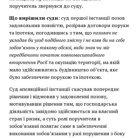
поручитель звернувся до суду.
Що вирішили суди:
суд першої інстанції позов
задовольнив повністю, розірвав договори поруки
та іпотеки, погодившись з тим, що
позивач не
укладав би угод подібного змісту і не взяв би на себе
зобов’язань у такому обсязі, якби знав чи міг
передбачити початок повномасштабного
вторгнення Росії
та окупацію території, на якій
мало здійснюватись будівництво об’єкта, яке
було забезпечене порукою та іпотекою.
Суд апеляційної інстанції скасував попереднє
рішення і відмовив у задоволенні позову,
мотивувавши рішення тим, що господарська
діяльність завідомо здійснюється на власний
страх і ризик, а суть ролі поручителя в
зобов’язанні полягає саме в забезпеченні
виконання зобов’язання у разі порушення з боку