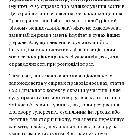
імунітет РФ у справах про відшкодування збитків.
Це вкрай нетипове рішення, оскільки концепцію
“par in parem non habet jurisdictionem” (рівний
рівному непідсудний, лат.) ніхто не скасовував і
зазвичай держави мають імунітет в судах інших
держав. Але, щонайменше, суд апеляційної
інстанції міг скористатись цією позицією для
збереження рівноправності учасників угоди та
справедливості при розподілі втрат.
Тим паче, що ключова норма національного
законодавства у спірних правовідносинах, стаття
652 Цивільного кодексу України у частині 4 дає
суду право змінити договір у зв’язку з істотною
зміною обставин – у випадках, коли розірвання
договору суперечить суспільним інтересам або
потягне для сторін шкоду, яка значно перевищує
затрати, необхідні для виконання договору на
умовах, змінених судом. Відтак у суду було