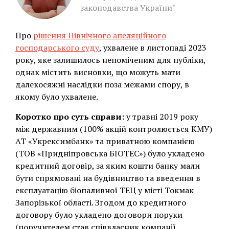
законодавства України"
Про
рішення Північного апеляційного
господарського суду
, ухвалене в листопаді 2023
року, яке залишилось непоміченим для публіки,
однак містить висновки, що можуть мати
далекосяжні наслідки поза межами спору, в
якому було ухвалене.
Коротко про суть справи:
у травні 2019 року
між державним (100% акцій контролюється КМУ)
АТ «Укрексимбанк» та приватною компанією
(ТОВ «Придніпровська БІОТЕС») було укладено
кредитний договір, за яким кошти банку мали
бути спрямовані на будівництво та введення в
експлуатацію біопаливної ТЕЦ у місті Токмак
Запорізької області. Згодом до кредитного
договору було укладено договори поруки
(поручителем став співвласник компанії