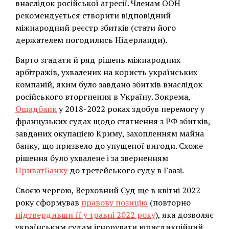
внаслідок російської агресії. Членам ООН
рекомендується створити відповідний
міжнародний реєстр збитків (стати його
держателем погодились Нідерланди).
Варто згадати й ряд рішень міжнародних
арбітражів, ухвалених на користь українських
компаній, яким було завдано збитків внаслідок
російського вторгнення в Україну. Зокрема,
Ощадбанк
у 2018-2022 роках здобув перемогу у
французьких судах щодо стягнення з РФ збитків,
завданих окупацією Криму, захопленням майна
банку, що призвело до упущеної вигоди. Схоже
рішення було ухвалене і за зверненням
ПриватБанку
до третейського суду в Гаазі.
Своєю чергою, Верховний Суд ще в квітні 2022
року сформував
правову позицію
(повторно
підтвердивши її у травні 2022 року
), яка дозволяє
українським судам ігнорувати юрисдикційний