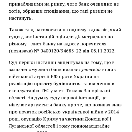
привабливими на ринку, чого банк очевидно не
хотів, обравши сподівання, що такі ризики не
настануть.
Також слід наголосити на одному з доказів, який
суди двох інстанцій оцінили діаметрально по-
різному – лист банку на адресу поручителя
(позивача) № 0400120/34685-22 від 08.11.2022.
Суд першої інстанції акцентував на тому, що в
зазначеному листі банк визнає
суттєвий
вплив
військової агресії РФ проти України на
реалізацію проєкту будівництва та введення в
експлуатацію ТЕС у місті Токмак Запорізької
області. На думку суду першої інстанції, це
нівелює аргументи банку про те, що позивач знав
про початок російсько-української війни у 2014
році, окупацію Криму та частини Донецької і
Луганської областей і тому повномасштабне