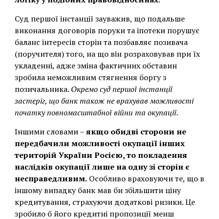
Суд першої інстанції зауважив, що подальше
виконання договорів поруки та іпотеки порушує
баланс інтересів сторін та позбавляє позивача
(поручителя) того, на що він розраховував при їх
укладенні, адже зміна фактичних обставин
зробила неможливим стягнення боргу з
позичальника.
Окремо суд першої інстанції
застеріг, що банк також не врахував можливості
початку повномасштабної війни та окупації.
Іншими словами –
якщо обидві сторони не
передбачили можливості окупації інших
територій України Росією, то покладення
наслідків окупації лише на одну зі сторін є
несправедливим.
Особливо враховуючи те, що в
іншому випадку банк мав би збільшити ціну
кредитування, страхуючи додаткові ризики. Це
зробило б його кредитні пропозиції менш