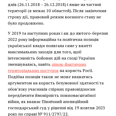
днів (26.11.2018 – 26.12.2018) і лише на частині
території (в межах 10 областей). Після закінчення
строку дії, правовий режим воєнного стану не
було продовжено.
У 2019 та наступних роках і аж до лютого-березня
2022 року інформаційна та політична позиція
української влади полягала саме у вжитті
максимальних заходів для того, щоб
інтенсивність бойових дій на сході України
зменшувалась, навіть
ціною фактичних
територіальних поступок
на користь Росії.
Подібна позиція також не може вважатись
аргументом на користь безумовної здатності та
обов’язку учасників спірних правовідносин
передбачити ймовірність повномасштабної
війни, як вважає Північний апеляційний
господарський суд у рішенні від 19 жовтня 2023
року по справі № 911/2797/22.