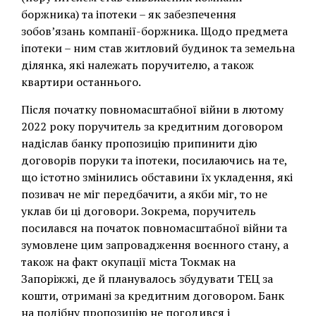
боржника) та іпотеки – як забезпечення
зобов’язань компанії-боржника. Щодо предмета
іпотеки – ним став житловий будинок та земельна
ділянка, які належать поручителю, а також
квартири останнього.
Після початку повномасштабної війни в лютому
2022 року поручитель за кредитним договором
надіслав банку пропозицію припинити дію
договорів поруки та іпотеки, посилаючись на те,
що істотно змінились обставини їх укладення, які
позивач не міг передбачити, а якби міг, то не
уклав би ці договори. Зокрема, поручитель
посилався на початок повномасштабної війни та
зумовлене цим запровадження воєнного стану, а
також на факт окупації міста Токмак на
Запоріжжі, де й планувалось збудувати ТЕЦ за
кошти, отримані за кредитним договором. Банк
на подібну пропозицію не погодився і