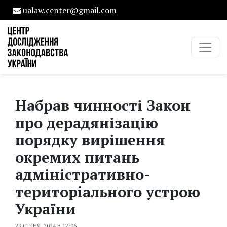
ualaw.center@gmail.com
Набрав чинності Закон
про дерадянізацію
порядку вирішення
окремих питань
адміністративно-
територіального устрою
України
29 СІЧНЯ, 2024 В 12:06