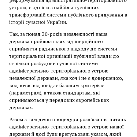
реформування адміністративно-територіального
устрою, є однією з найбільш успішних
трансформацій системи публічного врядування в
історії сучасної України.
Так, за понад 30-років незалежності наша
держава пройшла шлях від інерційного
сприйняття радянського підходу до системи
територіальної організації публічної влади до
стрімкої розбудови сучасної системи
адміністративно-територіального устрою
незалежної держави, яка хоч і не є довершеною,
водночас відповідає базовим критеріям
(параметрам), а також стандартам, які
сприймаються у передових європейських
державах.
Разом з тим деякі процедури розв’язання питань
адміністративно-територіального устрою нашої
держави й досі були врегульовані указом, який