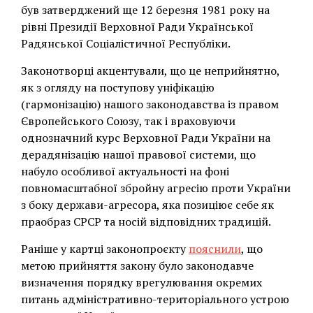
був затверджений ще 12 березня 1981 року на
рівні Президії Верховної Ради Української
Радянської Соціалістичної Республіки.
Законотворці акцентували, що це неприйнятно,
як з огляду на поступову уніфікацію
(гармонізацію) нашого законодавства із правом
Європейського Союзу, так і враховуючи
однозначний курс Верховної Ради України на
дерадянізацію нашої правової системи, що
набуло особливої актуальності на фоні
повномасштабної збройну агресію проти України
з боку держави-агресора, яка позиціює себе як
праобраз СРСР та носій відповідних традицій.
Раніше у картці законопроєкту
пояснили
, що
метою прийняття закону було законодавче
визначення порядку врегулювання окремих
питань адміністративно-територіального устрою