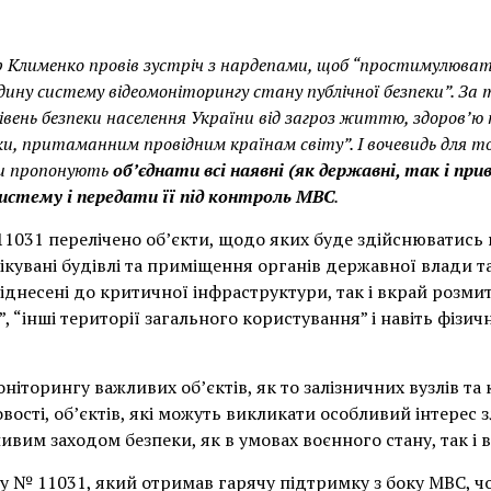
р Клименко провів зустріч з нардепами, щоб “простимулюва
ину систему відеомоніторингу стану публічної безпеки”. За
івень безпеки населення України від загроз життю, здоров’ю
и, притаманним провідним країнам світу”. І вочевидь для т
ри пропонують
об’єднати всі наявні (як державні, так і п
систему і передати її під контроль МВС
.
11031 перелічено об’єкти, щодо яких буде здійснюватись
ікувані будівлі та приміщення органів державної влади т
днесені до критичної інфраструктури, так і вкрай розмиті 
, “інші території загального користування” і навіть фізичн
ніторингу важливих об’єктів, як то залізничних вузлів та 
ості, об’єктів, які можуть викликати особливий інтерес 
ливим заходом безпеки, як в умовах воєнного стану, так і 
у № 11031, який отримав гарячу підтримку з боку МВС, ч