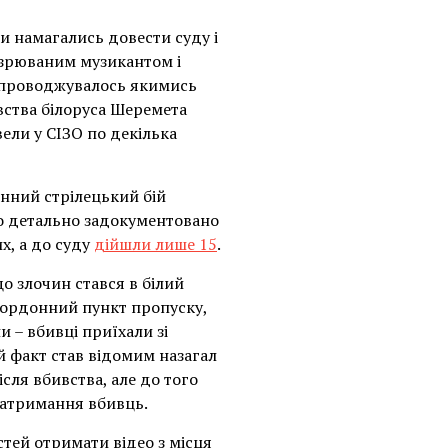
ори намагались довести суду і
дозрюваним музикантом і
супроводжувалось якимись
вства білоруса Шеремета
ели у СІЗО по декілька
інний стрілецький бій
ло детально задокументовано
их, а до суду
дійшли лише 15
.
що злочин стався в білий
кордонний пункт пропуску,
 – вбивці приїхали зі
й факт став відомим назагал
сля вбивства, але до того
 затримання вбивць.
стей отримати відео з місця