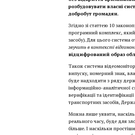
розбудовувати власні си
добробут громадян.
Згідно зі статтею 10 законо
програмний комплекс, який 
засобу). Для цього система 
звучить в контексті відеомон
відцифрований образ об
Також система відеомонітори
випуску, номерний знак, вла
буде надходити з ряду держ
інформаційно-аналітичної с
верифікації та ідентифікаці
транспортних засобів, Держа
Можна лише уявити, наскільк
реального часу, буде для зл
більше. І наскільки простіши