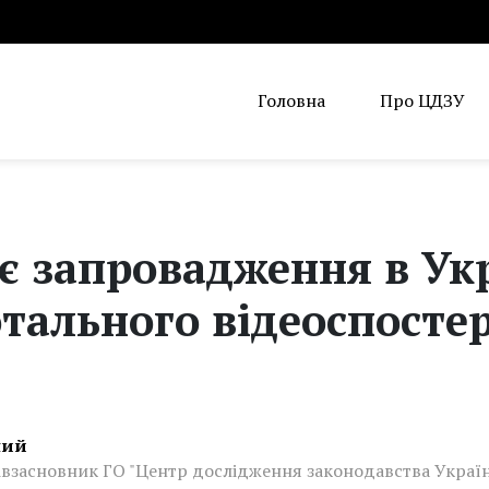
Головна
Про ЦДЗУ
є запровадження в Укр
отального відеоспосте
ний
івзасновник ГО "Центр дослідження законодавства Украї