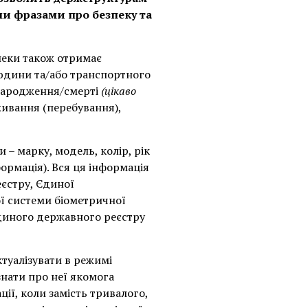
и фразами про безпеку та
зпеки також отримає
людини та/або транспортного
а народження/смерті
(цікаво
живання (перебування),
– марку, модель, колір, рік
ормація). Вся ця інформація
єстру, Єдиної
ї системи біометричної
 Єдиного державного реєстру
туалізувати в режимі
знати про неї якомога
ції, коли замість тривалого,