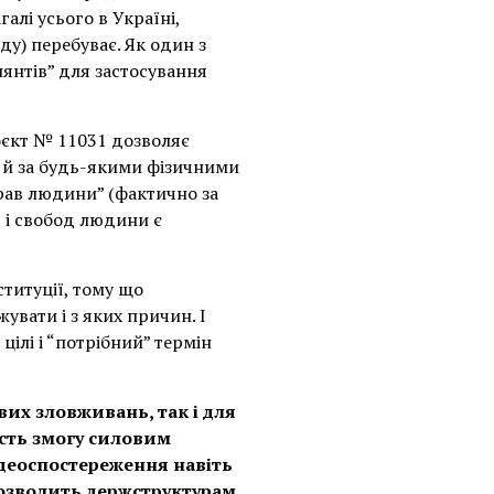
алі усього в Україні,
яду) перебуває. Як один з
лянтів” для застосування
оєкт № 11031 дозволяє
а й за будь-якими фізичними
прав людини” (фактично за
в і свобод людини є
титуції, тому що
увати і з яких причин. І
цілі і “потрібний” термін
вих зловживань, так і для
сть змогу силовим
ідеоспостереження навіть
дозволить держструктурам