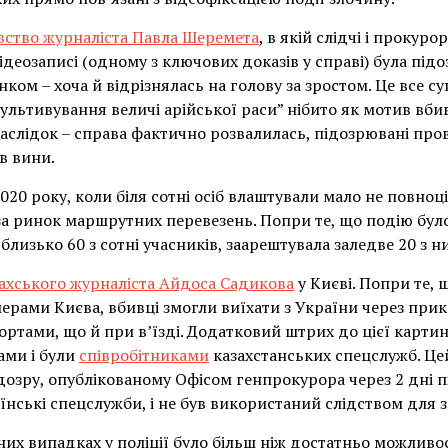
вство журналіста Павла Шеремета
, в якій слідчі і прокур
ідеозаписі (одному з ключових доказів у справі) була пі
ком – хоча й відрізнялась на голову за зростом. Це все 
ультивування величі арійської раси” нібито як мотив вби
аслідок – справа фактично розвалилась, підозрювані пров
в вини.
020 року, коли біля сотні осіб влаштували мало не повноц
за ринок маршрутних перевезень. Попри те, що подію бу
 близько 60 з сотні учасників, заарештувала заледве 20 з н
ахського журналіста Айдоса Садикова
у Києві. Попри те, 
ерами Києва, вбивці змогли виїхати з України через при
тами, що й при в’їзді. Додатковий штрих до цієї картини
ами і були
співробітниками
казахстанських спецслужб. Це
зру, опублікованому Офісом генпрокурора через 2 дні пі
аїнські спецслужби, і не був використаний слідством для
ених випадках у поліції було більш ніж достатньо можливо