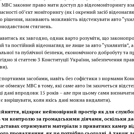
 МВС законне право мати доступ до відеомоніторингу взаг
ласності об’єкт моніторингу (як і окремий засіб відеонагл
о рішення, називають можливість відстежувати авто “ухи
онодавством стягнень.
тавитись як завгодно, однак варто розуміти, що законопр
 та постійний відеонагляд не лише за авто “ухилянтів”, 
альної та публічної безпеки, економічного добробуту та 
дно зі статтею 3 Конституції України, забезпечення пра
ви).
спортними засобами, навіть без софістики з нормами Конс
е обмежує МВС в тому, які саме авто їм захочеться відстеж
ці дані впродовж 15 років – але при цьому сами визначати 
яє вирішувати, коли якісь дані можна видалити).
ийняття, відкриє неймовірний простір як для службо
 чи контролю за громадськими діячами, оскільки да
ідставах отримувати матеріали з приватних камер в
ого провадження, як це потрібно сьогодні. А також 