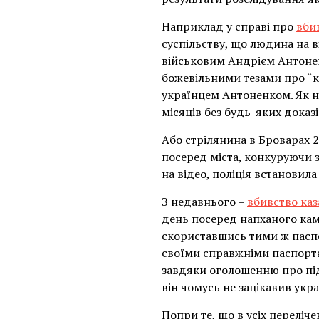
Наприклад у справі про
вби
суспільству, що людина на в
військовим Андрієм Антонен
божевільними тезами про “к
українцем Антоненком. Як н
місяців без будь-яких доказі
Або стрілянина в Броварах 2
посеред міста, конкуруючи 
на відео, поліція встановила
З недавнього –
вбивство каз
день посеред напханого кам
скориставшись тими ж паспор
своїми справжніми паспорт
завдяки оголошенню про підо
він чомусь не зацікавив укр
Попри те, що в усіх переліч