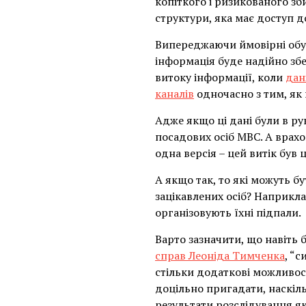
копіткого і ризикованого зб
структури, яка має доступ д
Випереджаючи ймовірні обур
інформація буде надійно зб
витоку інформації, коли
дан
каналів
одночасно з тим, як
Адже якщо ці дані були в рук
посадових осіб МВС. А врахо
одна версія – цей витік був
А якщо так, то які можуть бу
зацікавлених осіб? Наприкла
організовують їхні підпали.
Варто зазначити, що навіть
справ Леоніда Тимченка
, “
стільки додаткові можливос
доцільно пригадати, наскіл
результати розслідування як