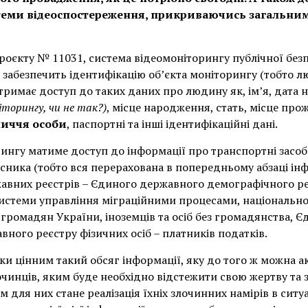
стеми відеоспостереження, прикриваючись загальним
проєкту № 11031, система відеомоніторингу публічної бе
забезпечить ідентифікацію об’єкта моніторингу (тобто 
отримає доступ до таких даних про людину як, ім’я, дат
іторингу, чи не так?)
, місце народження, стать, місце про
личчя особи
, паспортні та інші ідентифікаційні дані.
нгу матиме доступ до інформації про транспортні засоби 
сника (тобто вся перерахована в попередньому абзаці інф
авних реєстрів – Єдиного державного демографічного ре
истеми управління міграційними процесами, національно
ї громадян України, іноземців та осіб без громадянства,
вного реєстру фізичних осіб – платників податків.
и цінним такий обсяг інформації, яку до того ж можна ак
очинців, яким буде необхідно відстежити свою жертву та 
м для них стане реалізація їхніх злочинних намірів в ситуа