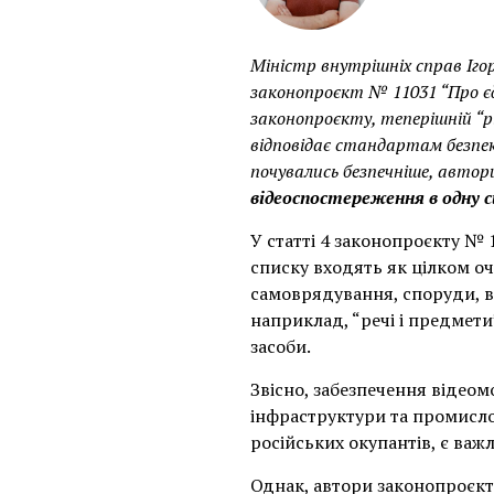
Міністр внутрішніх справ Іго
законопроєкт № 11031 “Про єд
законопроєкту, теперішній “р
відповідає стандартам безпек
почувались безпечніше, авто
відеоспостереження в одну 
У статті 4 законопроєкту № 
списку входять як цілком оч
самоврядування, споруди, ві
наприклад, “речі і предмети”
засоби.
Звісно, забезпечення відеомо
інфраструктури та промислов
російських окупантів, є важ
Однак, автори законопроєкт