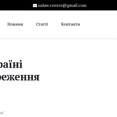
ualaw.center@gmail.com
Новини
Статті
Контакти
аїні
реження
ни"