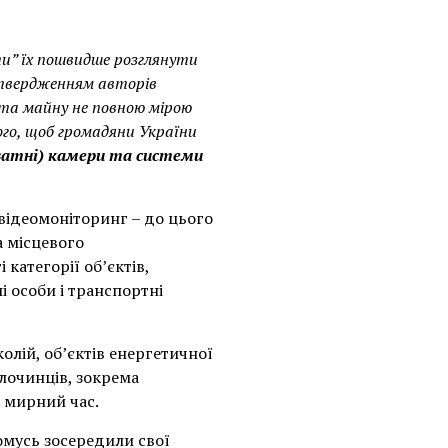
ти” їх пошвидше розглянути
 твердженням авторів
 та майну не повною мірою
ого, щоб громадяни України
риватні) камери та системи
 відеомоніторинг – до цього
а місцевого
категорії об’єктів,
і особи і транспортні
колій, об’єктів енергетичної
злочинців, зокрема
в мирний час.
омусь зосередили свої