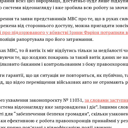
ирання всієї цієї інформації, достатньо буде лише підкуп
о системи відеонагляду і вже зробила всю роботу за злочи
ення та заяви представників МВС про те, що в руках сил
ережена від стороннього доступу, можна пригадати зовсі
і про підозрюваного у вбивстві Ірини Фаріон потрапили в
 поліція рапортувала про його затримання.
ах МВС, то й витік їх міг відбутись тільки за недбалості 
вуючи те, що жодних покарань за такий витік даних не н
 цілковито бажаним і контрольованим з боку правоохоронц
ти гарантії, що ця ситуація не повториться, як публічно, т
д, що відео переміщення військових авто не отримають ро
 без ухвалення законопроєкту № 11031,
за словами заступн
система відеонагляду вже запроваджена і діє”. Іншими сло
ті для “забезпечення безпеки громадян”, скільки узаконе
ьки ефективною є робота правоохоронців принаймні у рез
их прямо пов’язані з відеофіксацією події злочину.