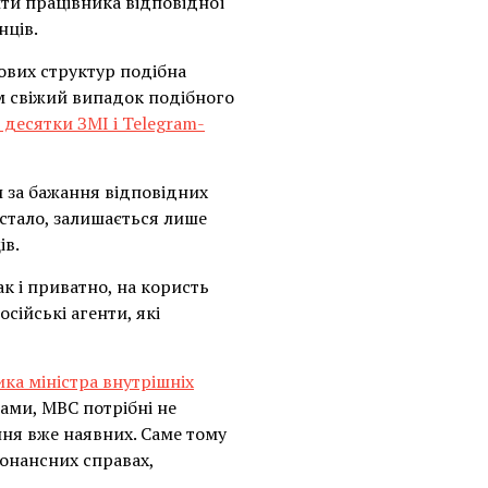
ити працівника відповідної
нців.
ових структур подібна
м свіжий випадок подібного
 десятки ЗМІ і Telegram-
чи за бажання відповідних
астало, залишається лише
ів.
ак і приватно, на користь
сійські агенти, які
ика міністра внутрішніх
вами, МВС потрібні не
ння вже наявних. Саме тому
онансних справах,