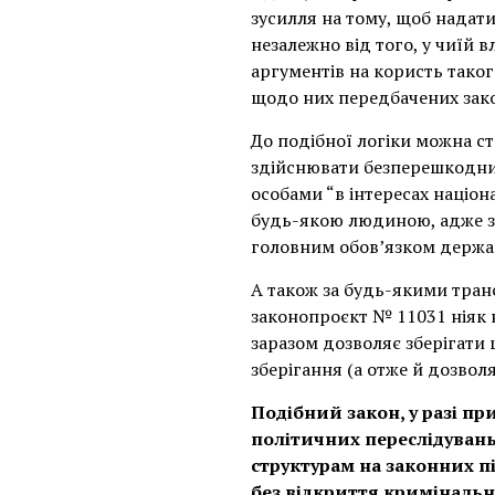
зусилля на тому, щоб надати
незалежно від того, у чиїй в
аргументів на користь таког
щодо них передбачених зак
До подібної логіки можна с
здійснювати безперешкодний
особами “в інтересах націон
будь-якою людиною, адже згі
головним обов’язком держа
А також за будь-якими тран
законопроєкт № 11031 ніяк н
заразом дозволяє зберігати 
зберігання (а отже й дозвол
Подібний закон, у разі пр
політичних переслідувань
структурам на законних п
без відкриття кримінальн