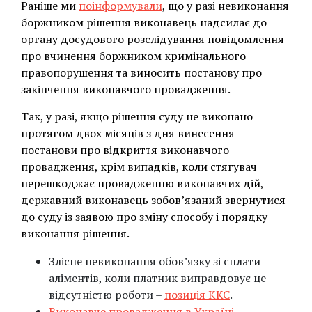
Раніше ми
поінформували
, що у разі невиконання
боржником рішення виконавець надсилає до
органу досудового розслідування повідомлення
про вчинення боржником кримінального
правопорушення та виносить постанову про
закінчення виконавчого провадження.
Так, у разі, якщо рішення суду не виконано
протягом двох місяців з дня винесення
постанови про відкриття виконавчого
провадження, крім випадків, коли стягувач
перешкоджає провадженню виконавчих дій,
державний виконавець зобов’язаний звернутися
до суду із заявою про зміну способу і порядку
виконання рішення.
Злісне невиконання обов’язку зі сплати
аліментів, коли платник виправдовує це
відсутністю роботи –
позиція ККС
.
Виконавче провадження в Україні
—