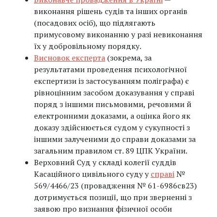
виконання рішень судів та інших органів
(посадових осіб), що підлягають
примусовому виконанню у разі невиконання
їх у добровільному порядку.
Висновок експерта
(зокрема, за
результатами проведення психологічної
експертизи із застосуванням поліграфа) є
рівноцінним засобом доказування у справі
поряд з іншими письмовими, речовими й
електронними доказами, а оцінка його як
доказу здійснюється судом у сукупності з
іншими залученими до справи доказами за
загальним правилом ст. 89 ЦПК України.
Верховний Суд у складі колегії суддів
Касаційного цивільного суду у
справі
№
569/4466/23 (провадження № 61-6986св23)
дотримується позиції, що при зверненні з
заявою про визнання фізичної особи