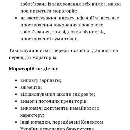
зобов’язань із задоволення всіх вимог, на які
поширюється мораторій;
на застосування індексу інфляції за весь час
прострочення виконання грошового
зобов’язання, три відсотки річних від
простроченої суми тощо.
Також зупиняється перебіг позовної давності на
період дії мораторію.
Мораторій не діє на:
виплату зарплати;
аліменти;
відшкодування шкоди здоров’ю;
вимоги поточних кредиторів;
виконавчі документи немайнового
характеру;
інші випадки, передбачені Кодексом
України з процедур банкрутства.