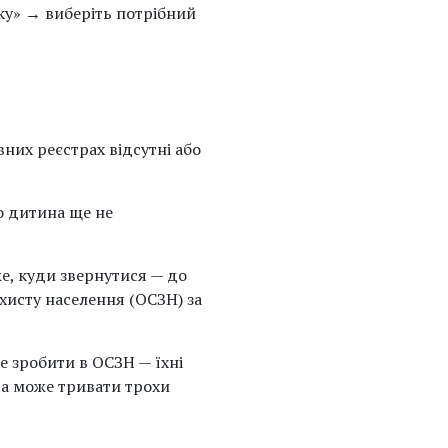
ку» → виберіть потрібний
них реєстрах відсутні або
о дитина ще не
е, куди звернутися — до
хисту населення (ОСЗН) за
 зробити в ОСЗН — їхні
ра може тривати трохи