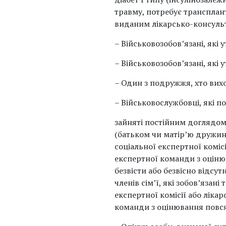
травму, потребує трансплан
виданим лікарсько-консульт
– Військовозобов’язані, які 
– Військовозобов’язані, які
– Один з подружжя, хто вих
– Військовослужбовці, які п
зайняті постійним доглядом
(батьком чи матір’ю дружин
соціальної експертної коміс
експертної команди з оціню
безвісти або безвісно відс
членів сім’ї, які зобов’язан
експертної комісії або ліка
команди з оцінювання повс