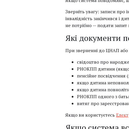
Якщо система повідомляє, що
Зверніть увагу: записи про 
інвалідність закінчився і д
не потрібно — подати запит
Які документи п
При зверненні до ЦНАП або 
свідоцтво про народже
РНОКПП дитини (якщо 
пенсійне посвідчення (
якщо дитина неповнолі
якщо дитина повнолітн
РНОКПП одного з батьк
витяг про зареєстрова
Якщо ви користуєтесь
Елект
Якщо система вс