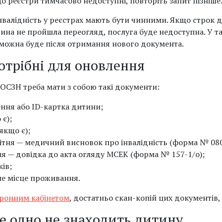
 реєстри тимчасово недоступні, повторіть запит пізніше
інвалідність у реєстрах мають бути чинними. Якщо строк 
итина не пройшла переогляд, послуга буде недоступна. У т
 можна буде після отримання нового документа.
отрібні для оновлення
ОСЗН треба мати з собою такі документи:
ння або ID-картка дитини;
є);
якщо є);
тня — медичний висновок про інвалідність (форма № 080
я — довідка до акта огляду МСЕК (форма № 157-1/о);
ів;
не місце проживання.
ронним кабінетом
, достатньо скан-копій цих документів, 
е одно не знаходить дитину