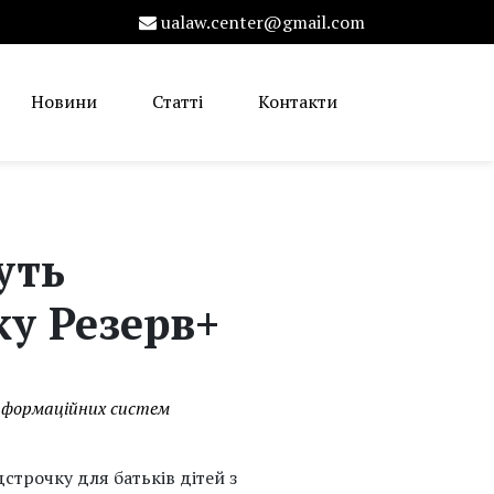
ualaw.center@gmail.com
Новини
Статті
Контакти
уть
ку Резерв+
інформаційних систем
строчку для батьків дітей з