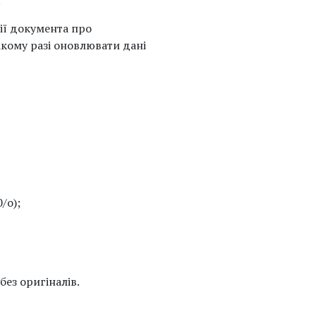
.
дії документа про
акому разі оновлювати дані
/о);
без оригіналів.