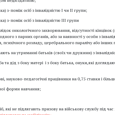
дом недієздатною;
а) з-поміж осіб з інвалідністю I чи II групи;
а) з-поміж осіб з інвалідністю III групи
лідок онкологічного захворювання, відсутності кінцівок (к
 одного з парних органів, або за наявності у особи з інвалі
, психічного розладу, церебрального паралічу або інших
мають на утриманні батьків (своїх чи дружини) з інвалідніс
аба та дід з боку матері і з боку батька, онуки,які доглядаю
ові, науково-педагогічні працівники на 0,75 ставки і більш
ної форми навчання;
б, які не підлягають призову на військову службу під час м