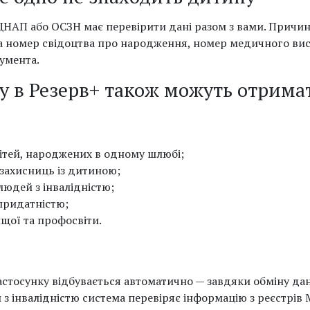
ЦНАП або ОСЗН має перевірити дані разом з вами. Причин
та номер свідоцтва про народження, номер медичного ви
кумента.
ку в Резерв+ також можуть отрима
дітей, народжених в одному шлюбі;
 захисниць із дитиною;
людей з інвалідністю;
придатністю;
щої та профосвіти.
астосунку відбувається автоматично — завдяки обміну д
й з інвалідністю система перевіряє інформацію з реєстрів