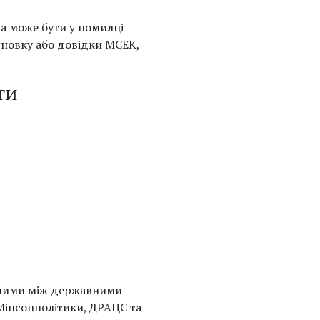
а може бути у помилці
сновку або довідки МСЕК,
ти
аними між державними
 Мінсоцполітики, ДРАЦС та