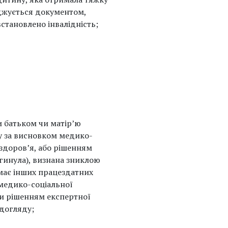
рджується документом,
становлено інвалідність;
и батьком чи матір’ю
ду за висновком медико-
 здоров’я, або рішенням
гинула), визнана зниклою
 має інших працездатних
м медико-соціальної
 чи рішенням експертної
догляду;