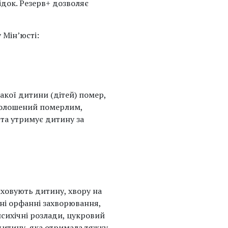
ідок. Резерв+ дозволяє
 Мін’юсті:
такої дитини (дітей) помер,
оголошений померлим,
 та утримує дитину за
виховують дитину, хвору на
сні орфанні захворювання,
психічні розлади, цукровий
 дитину, яка отримала тяжку