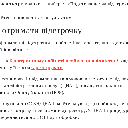
тисніть три крапки → виберіть «Подати запит на відстроч
айтеся сповіщення з результатом.
 отримати відстрочку
формленні відстрочки — найчастіше через те, що в держав
ї інвалідність.
 — в
Електронному кабінеті особи з інвалідністю
. Якщ
чатку її треба
зареєструвати
.
 установах. Повідомлення з відмовою в застосунку підкаж
 адміністративних послуг (ЦНАП), органу соціального за
ійного Фонду України (ПФУ).
рнутися до ОСЗН/ЦНАП, майте на увазі, що найшвидше це
ливість одразу внести зміни до реєстру. У ЦНАП процеду
 передаються до ОСЗН для обробки.