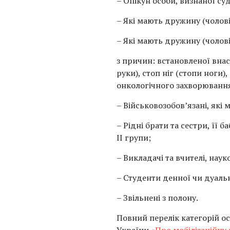
– Опікун особи, визнаної су
– Які мають дружину (чоловік
– Які мають дружину (чоловік
з причин: встановленої внас
руки), стоп ніг (стопи ноги),
онкологічного захворювання
– Військовозобов’язані, які 
– Рідні брати та сестри, її б
ІІ групи;
– Викладачі та вчителі, наук
– Студенти денної чи дуаль
– Звільнені з полону.
Повний перелік категорій осі