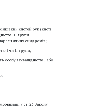
інцівки), кистей рук (кисті
дністю III групи
 паралітичних синдромів;
тю І чи ІІ групи;
ть особу з інвалідністю І або
е;
обілізації у ст. 23 Закону