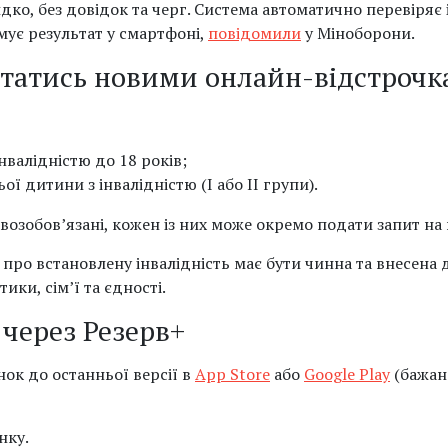
идко, без довідок та черг. Система автоматично перевіря
мує результат у смартфоні,
повідомили
у Міноборони.
статись новими онлайн-відстроч
нвалідністю до 18 років;
ої дитини з інвалідністю (I або II групи).
озобов’язані, кожен із них може окремо подати запит на 
 про встановлену інвалідність має бути чинна та внесена
ики, сім’ї та єдності.
 через Резерв+
ок до останньої версії в
App Store
або
Google Play
(бажан
нку.