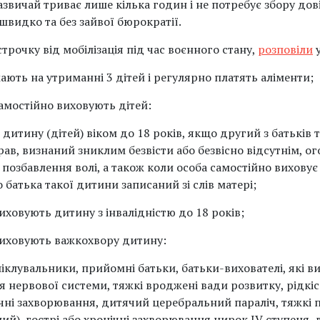
звичай триває лише кілька годин і не потребує збору дов
швидко та без зайвої бюрократії.
строчку від мобілізація під час воєнного стану,
розповіли
у
мають на утриманні 3 дітей і регулярно платять аліменти;
самостійно виховують дітей:
 дитину (дітей) віком до 18 років, якщо другий з батьків 
рав, визнаний зниклим безвісти або безвісно відсутнім, 
 позбавлення волі, а також коли особа самостійно виховує
 батька такої дитини записаний зі слів матері;
виховують дитину з інвалідністю до 18 років;
 виховують важкохвору дитину:
 піклувальники, прийомні батьки, батьки-вихователі, які 
 нервової системи, тяжкі вроджені вади розвитку, рідкі
чні захворювання, дитячий церебральний параліч, тяжкі 
жний), гострі або хронічні захворювання нирок IV ступеня,