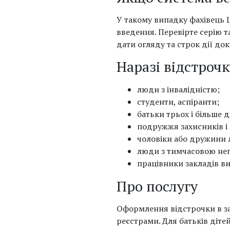
У такому випадку фахівець 
введення. Перевірте серію 
дати огляду та строк дії до
Наразі відстроч
люди з інвалідністю;
студенти, аспіранти;
батьки трьох і більше 
подружжя захисників і
чоловіки або дружини 
люди з тимчасовою не
працівники закладів ви
Про послугу
Оформлення відстрочки в з
реєстрами. Для батьків діте