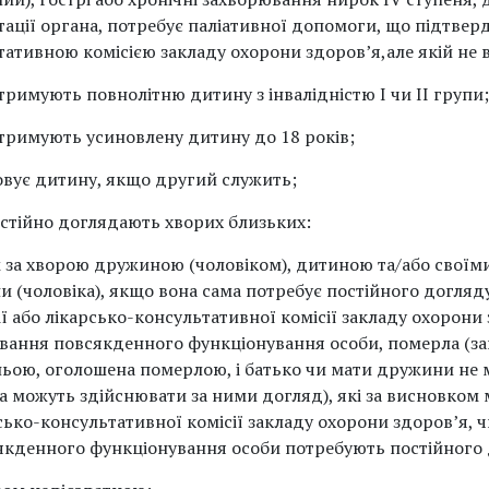
тації органа, потребує паліативної допомоги, що підтве
ативною комісією закладу охорони здоров’я,але якій не в
утримують повнолітню дитину з інвалідністю І чи ІІ групи;
 утримують усиновлену дитину до 18 років;
овує дитину, якщо другий служить;
остійно доглядають хворих близьких:
 за хворою дружиною (чоловіком), дитиною та/або своїм
и (чоловіка), якщо вона сама потребує постійного догля
ії або лікарсько-консультативної комісії закладу охорони
вання повсякденного функціонування особи, померла (за
утньою, оголошена померлою, і батько чи мати дружини не
і та можуть здійснювати за ними догляд), які за висновко
рсько-консультативної комісії закладу охорони здоров’я,
якденного функціонування особи потребують постійного 