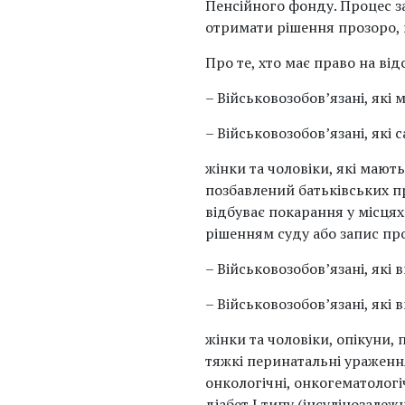
Пенсійного фонду. Процес за
отримати рішення прозоро, 
Про те, хто має право на від
– Військовозобов’язані, які 
– Військовозобов’язані, які 
жінки та чоловіки, які мають
позбавлений батьківських п
відбуває покарання у місцях
рішенням суду або запис про
– Військовозобов’язані, які 
– Військовозобов’язані, які
жінки та чоловіки, опікуни,
тяжкі перинатальні ураження
онкологічні, онкогематологі
діабет I типу (інсулінозале