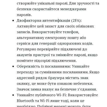
створюйте унікальні паролі. Для зручності та
безпеки скористайтеся менеджерами
паролів.
Двофакторна автентифікація (2FA):
Активуйте цей захист для своїх облікових
записів. Використовуйте телефон,
альтернативну електронну пошту або
сервіси для генерації одноразових кодів.
Регулярно перевіряйте підключені до
акаунтів пристрої та змінюйте паролі, якщо
помітите підозрілі підключення.
Обережність із посиланнями: Уникайте
переходу за сумнівними посиланнями. Якщо
адресний рядок браузера містить знак
оклику, це може бути ознакою небезпеки.
Значок замка вказує на безпечне з’єднання.
Уникайте публічного Wi-Fi: Використовуйте
Bluetooth та Wi-Fi лише тоді, коли це
необхідно. Публічні мережі можуть бути