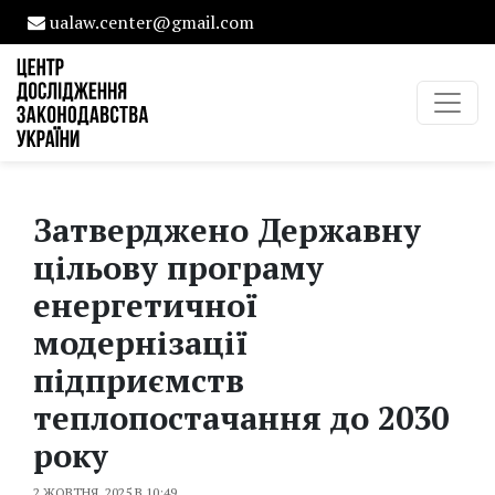
ualaw.center@gmail.com
Затверджено Державну
цільову програму
енергетичної
модернізації
підприємств
теплопостачання до 2030
року
2 ЖОВТНЯ, 2025 В 10:49