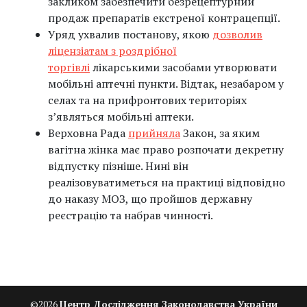
закликом забезпечити безрецептурний
продаж препаратів екстреної контрацепції.
Уряд ухвалив постанову, якою
дозволив
ліцензіатам з роздрібної
торгівлі
лікарськими засобами утворювати
мобільні аптечні пункти. Відтак, незабаром у
селах та на прифронтових територіях
з’являться мобільні аптеки.
Верховна Рада
прийняла
Закон, за яким
вагітна жінка має право розпочати декретну
відпустку пізніше. Нині він
реалізовуватиметься на практиці відповідно
до наказу МОЗ, що пройшов державну
реєстрацію та набрав чинності.
©
2026
Центр Дослідження Законодавства України