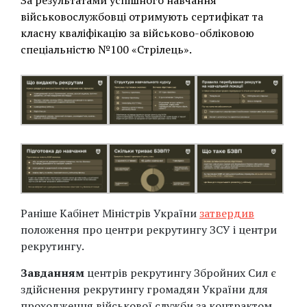
За результатами успішного навчання
військовослужбовці отримують сертифікат та
класну кваліфікацію за військово-обліковою
спеціальністю №100 «Стрілець».
Раніше Кабінет Міністрів України
затвердив
положення про центри рекрутингу ЗСУ і центри
рекрутингу.
Завданням
центрів рекрутингу Збройних Сил є
здійснення рекрутингу громадян України для
проходження військової служби за контрактом,