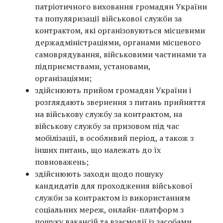
патріотичного виховання громадян України
та популяризації військової служби за
контрактом, які організовуються місцевими
держадміністраціями, органами місцевого
самоврядування, військовими частинами та
підприємствами, установами,
організаціями;
здійснюють прийом громадян України і
розглядають звернення з питань прийняття
на військову службу за контрактом, на
військову службу за призовом під час
мобілізації, в особливий період, а також з
інших питань, що належать до їх
повноважень;
здійснюють заходи щодо пошуку
кандидатів для проходження військової
служби за контрактом із використанням
соціальних мереж, онлайн-платформ з
пошуку вакансій та взаємодії із засобами