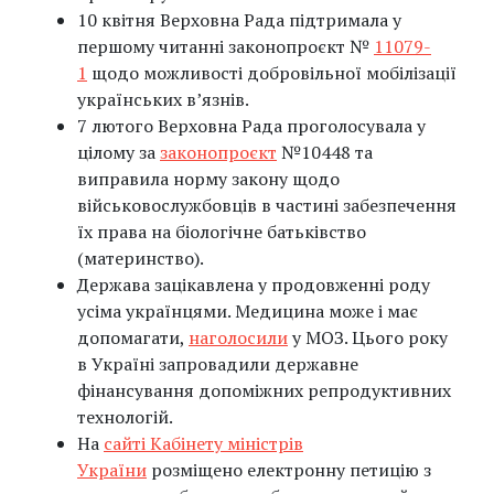
10 квітня Верховна Рада підтримала у
першому читанні законопроєкт №
11079-
1
щодо можливості добровільної мобілізації
українських в’язнів.
7 лютого Верховна Рада проголосувала у
цілому за
законопроєкт
№10448 та
виправила норму закону щодо
військовослужбовців в частині забезпечення
їх права на біологічне батьківство
(материнство).
Держава зацікавлена у продовженні роду
усіма українцями. Медицина може і має
допомагати,
наголосили
у МОЗ. Цього року
в Україні запровадили державне
фінансування допоміжних репродуктивних
технологій.
На
сайті Кабінету міністрів
України
розміщено електронну петицію з