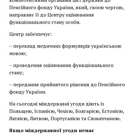
компетентними органами цієї держави до
Пенсійного фонду України, який, своєю чергою,
направляє її до Центру оцінювання
функціонального стану особи.
Центр забезпечує:
– переклад медичних формулярів українською
мовою;
– проведення оцінювання функціонального
стану;
– передання прийнятого рішення до Пенсійного
фонду України.
На сьогодні міждержавні угоди діють із
Польщею, Іспанією, Чехією, Болгарією, Естонією,
Латвією, Литвою, Португалією та Словаччиною.
Якщо міждержавної угоди немає