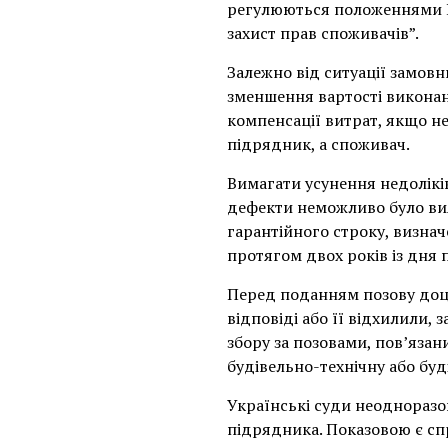
регулюються положеннями Ци
захист прав споживачів”.
Залежно від ситуації замов
зменшення вартості виконан
компенсації витрат, якщо не
підрядник, а споживач.
Вимагати усунення недолікі
дефекти неможливо було вия
гарантійного строку, визна
протягом двох років із дня 
Перед поданням позову доц
відповіді або її відхилили,
збору за позовами, пов’язан
будівельно-технічну або бу
Українські суди неодноразо
підрядника. Показовою є сп