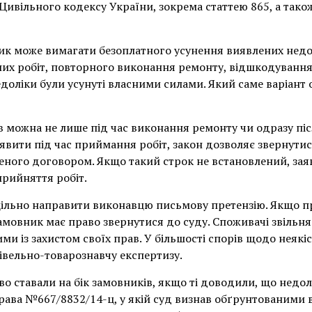
вільного кодексу України, зокрема статтею 865, а тако
ник може вимагати безоплатного усунення виявлених недо
их робіт, повторного виконання ремонту, відшкодування
доліки були усунуті власними силами. Який саме варіант 
в можна не лише під час виконання ремонту чи одразу пі
вити під час приймання робіт, закон дозволяє звернути
ченого договором. Якщо такий строк не встановлений, за
прийняття робіт.
ільно направити виконавцю письмову претензію. Якщо пр
 замовник має право звернутися до суду. Споживачі звільн
ими із захистом своїх прав. У більшості спорів щодо неяк
дівельно-товарознавчу експертизу.
во ставали на бік замовників, якщо ті доводили, що недо
рава №667/8832/14-ц, у якій суд визнав обґрунтованими