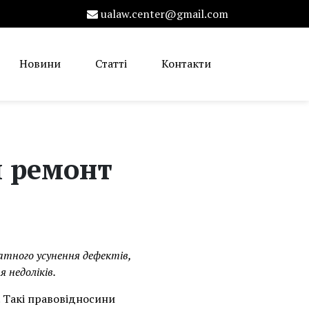
ualaw.center@gmail.com
Новини
Статті
Контакти
й ремонт
тного усунення дефектів,
 недоліків.
 Такі правовідносини