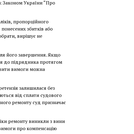
ж Законом України “Про
ліків, пропорційного
 понесених збитків або
обрати, вирішує не
сля його завершення. Якщо
ся до підрядника протягом
явити вимоги можна
етензія залишилася без
яються від сплати судового
існого ремонту суд призначає
ліки ремонту виникли з вини
 вимоги про компенсацію