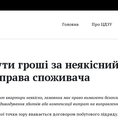
Головна
Про ЦДЗУ
ти гроші за неякісни
 права споживача
нт квартири неякісно, замовник має право вимагати безопла
дшкодування збитків або компенсації витрат на виправлення
ї точки зору вважається договором побутового підряду.