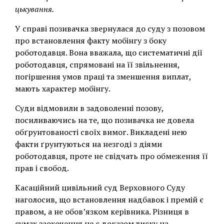
цькування.
У справі позивачка звернулася до суду з позовом
про встановлення факту мобінгу з боку
роботодавця. Вона вважала, що систематичні дії
роботодавця, спрямовані на її звільнення,
погіршення умов праці та зменшення виплат,
мають характер мобінгу.
Суди відмовили в задоволенні позову,
посиливаючись на те, що позивачка не довела
обґрунтованості своїх вимог. Викладені нею
факти ґрунтуються на незгоді з діями
роботодавця, проте не свідчать про обмеження її
прав і свобод.
Касаційний цивільний суд Верховного Суду
наголосив, що встановлення надбавок і премій є
правом, а не обов’язком керівника. Різниця в
сумах заохочення не є доказом тиску на