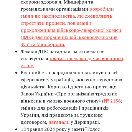
охорони здоров’я, Мінцифри та
громадськими організаціями
розробили
зміни до законодавства, які дозволяють
спростити процеси, пов’язані з
проходженням військово-лікарської комісії
(ВЛК) для поранених військовослужбовців
ЗСУ та Міноборони.
Фахівці ДПС нагадали, за які землі не
сплачується
плата за землю під час воєнного
стану.
Воєнний стан кардинально вплинув на всі
сфери життя українців, включно з трудовою
діяльністю. Коротко і доступно про те, що
Закон України «Про організацію трудових
відносин в умовах воєнного стану» (
№ 2136
)
змінив для роботодавців і працівників
України, які працюють за трудовим
договором,
нагадали
у Держпраці.
18 травня 2024 року у газеті “Голос