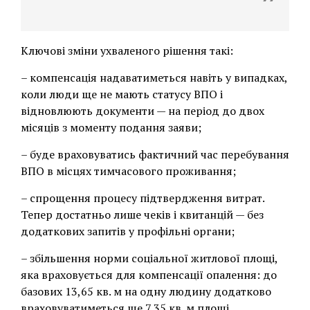
Ключові зміни ухваленого рішення такі:
– компенсація надаватиметься навіть у випадках,
коли люди ще не мають статусу ВПО і
відновлюють документи — на період до двох
місяців з моменту подання заяви;
– буде враховуватись фактичний час перебування
ВПО в місцях тимчасового проживання;
– спрощення процесу підтвердження витрат.
Тепер достатньо лише чеків і квитанцій — без
додаткових запитів у профільні органи;
– збільшення норми соціальної житлової площі,
яка враховується для компенсації опалення: до
базових 13,65 кв. м на одну людину додатково
враховуватиметься ще 7,35 кв. м площі