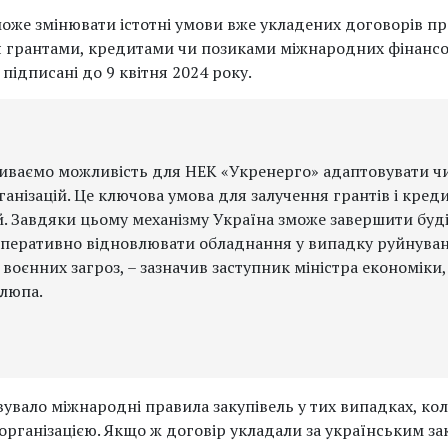
оже змінювати істотні умови вже укладених договорів пр
ся грантами, кредитами чи позиками міжнародних фінансо
підписані до 9 квітня 2024 року.
иваємо можливість для НЕК «Укренерго» адаптовувати ч
нізацій. Це ключова умова для залучення грантів і кредит
ій. Завдяки цьому механізму Україна зможе завершити буд
 оперативно відновлювати обладнання у випадку руйнуванн
воєнних загроз, – зазначив заступник міністра економіки,
елюпа.
увало міжнародні правила закупівель у тих випадках, кол
рганізацією. Якщо ж договір укладали за українським за