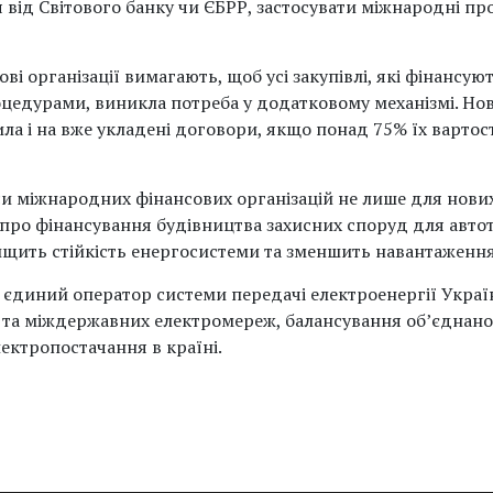
я від Світового банку чи ЄБРР, застосувати міжнародні п
і організації вимагають, щоб усі закупівлі, які фінансуют
оцедурами, виникла потреба у додатковому механізмі. Но
а і на вже укладені договори, якщо понад 75% їх вартос
си міжнародних фінансових організацій не лише для нових
 про фінансування будівництва захисних споруд для авт
щить стійкість енергосистеми та зменшить навантаження
 єдиний оператор системи передачі електроенергії Україн
 та міждержавних електромереж, балансування об’єднано
лектропостачання в країні.