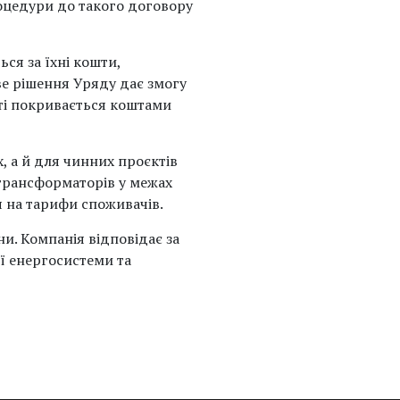
роцедури до такого договору
ься за їхні кошти,
ве рішення Уряду дає змогу
ті покривається коштами
, а й для чинних проєктів
отрансформаторів у межах
 на тарифи споживачів.
и. Компанія відповідає за
ї енергосистеми та