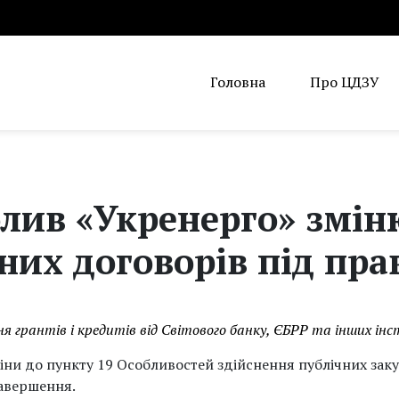
Головна
Про ЦДЗУ
олив «Укренерго» змі
них договорів під пр
ня грантів і кредитів від Світового банку, ЄБРР та інших ін
іни до пункту 19 Особливостей здійснення публічних заку
завершення.