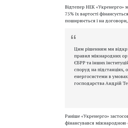
Відтепер НЕК «Укренерго» м
75% їх вартості фінансуєть
поширюється і на договори, 
Цим рішенням ми відкр
правил міжнародних орга
ЄБРР та інших інституц
споруд на підстанціях,
енергосистеми в умовах 
господарства Андрій Т
Раніше «Укренерго» застосов
фінансувався міжнародною о