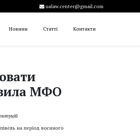
ualaw.center@gmail.com
Новини
Статті
Контакти
нювати
авила МФО
ституцій
півель на період воєнного