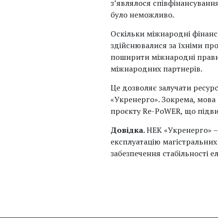
з’являлося співфінансуванн
було неможливо.
Оскільки міжнародні фінансов
здійснювалися за їхніми пр
поширити міжнародні правил
міжнародних партнерів.
Це дозволяє залучати ресур
«Укренерго». Зокрема, мова
проєкту Re-PoWER, що підви
Довідка.
НЕК «Укренерго» –
експлуатацію магістральних
забезпечення стабільності е