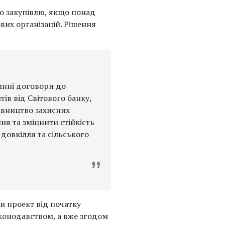
о закупівлю, якщо понад
вих організацій. Рішення
инні договори до
ів від Світового банку,
івництво захисних
я та зміцнити стійкість
 довкілля та сільського
и проект від початку
конодавством, а вже згодом