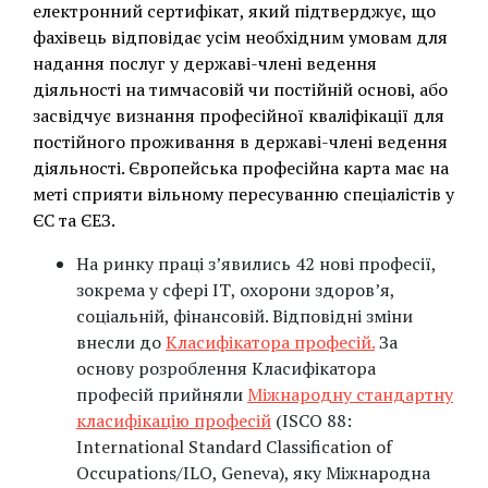
електронний сертифікат, який підтверджує, що
фахівець відповідає усім необхідним умовам для
надання послуг у державі-члені ведення
діяльності на тимчасовій чи постійній основі, або
засвідчує визнання професійної кваліфікації для
постійного проживання в державі-члені ведення
діяльності. Європейська професійна карта має на
меті сприяти вільному пересуванню спеціалістів у
ЄС та ЄЕЗ.
На ринку праці з’явились 42 нові професії,
зокрема у сфері ІТ, охорони здоров’я,
соціальній, фінансовій. Відповідні зміни
внесли до
Класифікатора професій.
За
основу розроблення Класифікатора
професій прийняли
Міжнародну стандартну
класифікацію професій
(ISCO 88:
International Standard Classification of
Occupations/ILO, Geneva), яку Міжнародна