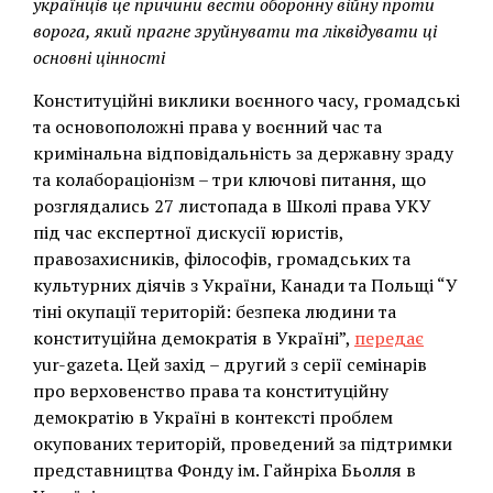
українців це причини вести оборонну війну проти
ворога, який прагне зруйнувати та ліквідувати ці
основні цінності
Конституційні виклики воєнного часу, громадські
та основоположні права у воєнний час та
кримінальна відповідальність за державну зраду
та колабораціонізм – три ключові питання, що
розглядались 27 листопада в Школі права УКУ
під час експертної дискусії юристів,
правозахисників, філософів, громадських та
культурних діячів з України, Канади та Польщі “У
тіні окупації територій: безпека людини та
конституційна демократія в Україні”,
передає
yur-gazeta. Цей захід – другий з серії семінарів
про верховенство права та конституційну
демократію в Україні в контексті проблем
окупованих територій, проведений за підтримки
представництва Фонду ім. Гайнріха Бьолля в