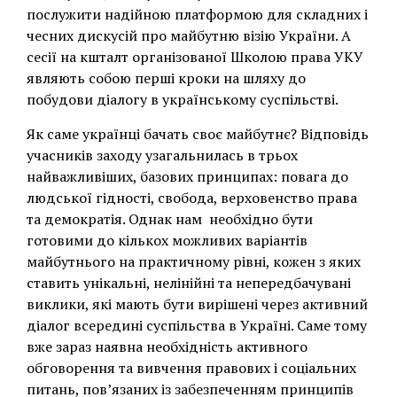
послужити надійною платформою для складних і
чесних дискусій про майбутню візію України. А
сесії на кшталт організованої Школою права УКУ
являють собою перші кроки на шляху до
побудови діалогу в українському суспільстві.
Як саме українці бачать своє майбутнє? Відповідь
учасників заходу узагальнилась в трьох
найважливіших, базових принципах: повага до
людської гідності, свобода, верховенство права
та демократія. Однак нам необхідно бути
готовими до кількох можливих варіантів
майбутнього на практичному рівні, кожен з яких
ставить унікальні, нелінійні та непередбачувані
виклики, які мають бути вирішені через активний
діалог всередині суспільства в Україні. Саме тому
вже зараз наявна необхідність активного
обговорення та вивчення правових і соціальних
питань, пов’язаних із забезпеченням принципів