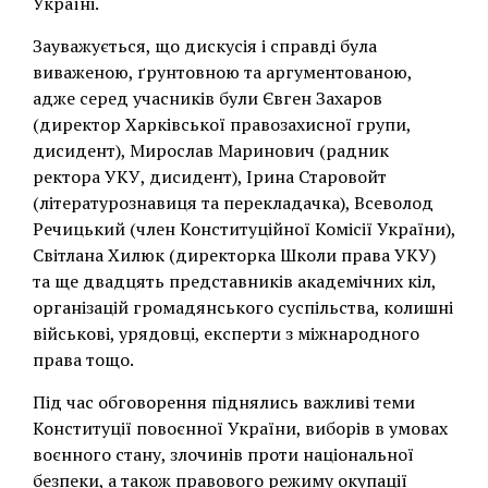
Україні.
Зауважується, що дискусія і справді була
виваженою, ґрунтовною та аргументованою,
адже серед учасників були Євген Захаров
(директор Харківської правозахисної групи,
дисидент), Мирослав Маринович (радник
ректора УКУ, дисидент), Ірина Старовойт
(літературознавиця та перекладачка), Всеволод
Речицький (член Конституційної Комісії України),
Світлана Хилюк (директорка Школи права УКУ)
та ще двадцять представників академічних кіл,
організацій громадянського суспільства, колишні
військові, урядовці, експерти з міжнародного
права тощо.
Під час обговорення піднялись важливі теми
Конституції повоєнної України, виборів в умовах
воєнного стану, злочинів проти національної
безпеки, а також правового режиму окупації