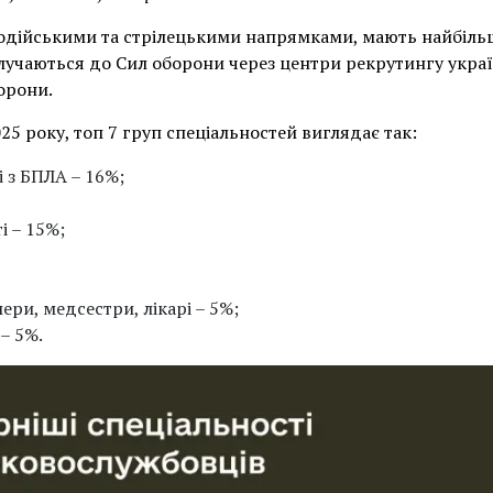
, водійськими та стрілецькими напрямками, мають найбіл
лучаються до Сил оборони через центри рекрутингу україн
орони.
25 року, топ 7 груп спеціальностей виглядає так:
і з БПЛА – 16%;
і – 15%;
ри, медсестри, лікарі – 5%;
 – 5%.