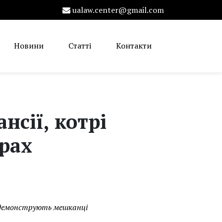
ualaw.center@gmail.com
Новини
Статті
Контакти
сії, котрі
рах
ь демонструють мешканці