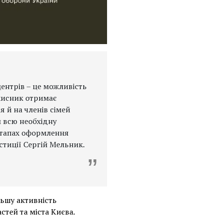
ентрів – це можливість
ахисник отримає
 й на членів сімей
м всю необхідну
 етапах оформлення
стиції Сергій Мельник.
льшу активність
стей та міста Києва.