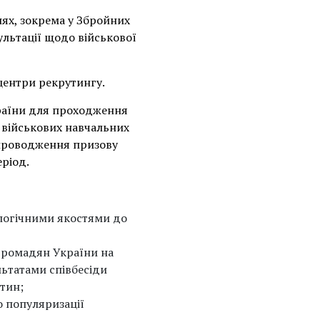
ях, зокрема у Збройних
ультації щодо військової
центри рекрутингу.
раїни для проходження
а військових навчальних
супроводження призову
еріод.
логічними якостями до
громадян України на
ультатами співбесіди
тин;
о популяризації