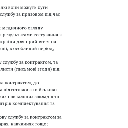
 які вони можуть бути
 службу за призовом під час
я медичного огляду
а результатами тестування з
України для прийняття на
ації, в особливий період,
 службу за контрактом, та
листи (письмові згоди) від
за контрактом, до
а підготовки за військово-
вих навчальних закладів та
ентрів комплектування та
ову службу за контрактом за
арах, навчаннях тощо;