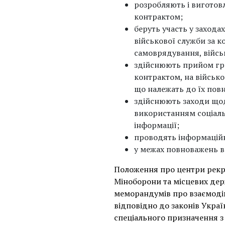
розробляють і виготов
контрактом;
беруть участь у заход
військової служби за 
самоврядування, війсь
здійснюють прийом гро
контрактом, на військов
що належать до їх пов
здійснюють заходи щод
використанням соціаль
інформації;
проводять інформаційн
у межах повноважень в
Положення про центри рекру
Міноборони та місцевих дер
меморандумів про взаємодію
відповідно до законів Укра
спеціального призначення з