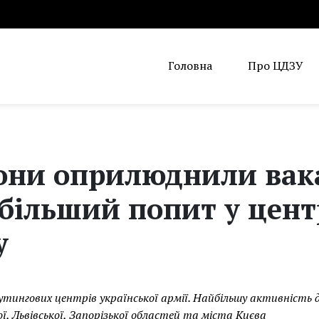
Головна
Про ЦДЗУ
ни оприлюднили вакан
більший попит у цент
у
рутингових центрів української армії. Найбільшу активніст
ї, Львівської, Запорізької областей та міста Києва