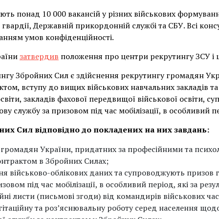
ть понад 10 000 вакансій у різних військових формуванн
 гвардії, Державній прикордонній службі та СБУ. Всі конс
анням умов конфіденційності.
раїни
затвердив
положення про центри рекрутингу ЗСУ і 
ингу Збройних Сил є здійснення рекрутингу громадян Ук
ктом, вступу до вищих військових навчальних закладів т
освіти, закладів фахової передвищої військової освіти, 
ву службу за призовом під час мобілізації, в особливий п
их Сил відповідно до покладених на них завдань:
громадян України, придатних за професійними та психо
онтрактом в Збройних Силах;
ня військово-облікових даних та супроводжують призов 
зовом під час мобілізації, в особливий період, які за рез
ні листи (письмові згоди) від командирів військових час
гітаційну та роз’яснювальну роботу серед населення щод