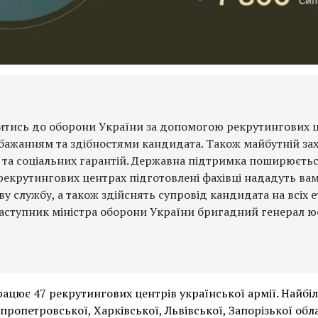
итись до оборони України за допомогою рекрутингових ц
а бажанням та здібностями кандидата. Також майбутній з
 та соціальних гарантій. Державна підтримка поширюється
рекрутингових центрах підготовлені фахівці нададуть ва
у службу, а також здійснять супровід кандидата на всіх
заступник міністра оборони України бригадний генерал ю
рацює 47 рекрутингових центрів української армії. Найбі
опетровської, Харківської, Львівської, Запорізької обла