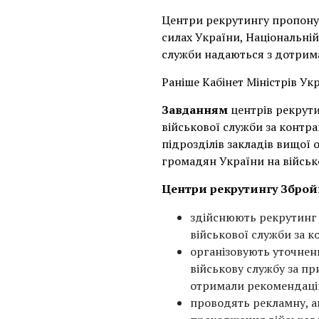
Центри рекрутингу пропоную
силах України, Національній
служби надаються з дотрим
Раніше Кабінет Міністрів Ук
Завданням
центрів рекрут
військової служби за контра
підрозділів закладів вищої 
громадян України на військо
Центри рекрутингу Збройн
здійснюють рекрутинг 
військової служби за к
організовують уточнен
військову службу за при
отримали рекомендацій
проводять рекламну, а