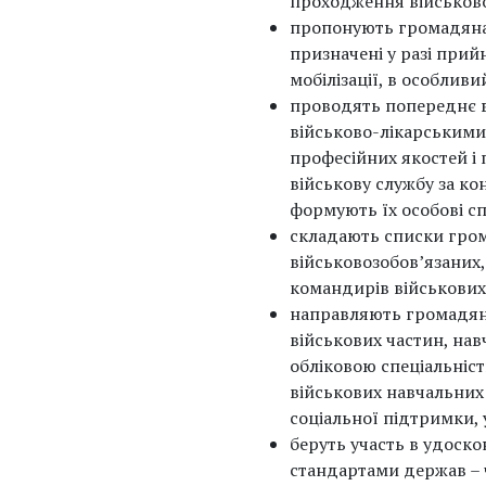
проходження військово
пропонують громадянам
призначені у разі прий
мобілізації, в особливи
проводять попереднє 
військово-лікарськими 
професійних якостей і
військову службу за кон
формують їх особові с
складають списки гром
військовозобов’язаних,
командирів військових
направляють громадян 
військових частин, нав
обліковою спеціальніст
військових навчальних 
соціальної підтримки, 
беруть участь в удоско
стандартами держав – 