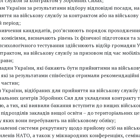
ї служби за контрактом у Збройних Силах;
 України за результатами відбору відповідні посади, на
няття на військову службу за контрактом або на військову
й період;
вивчення кандидатів, роз’яснюють порядок проходженн
комісіями, визначають рівень їх фізичної підготовки та з
 психологічного тестування здійснюють відбір громадян 
трактом, на військову службу за призовом під час мобіліз
прави;
адян України, які бажають бути прийнятими на військову
 які за результатами співбесіди отримали рекомендаційні 
 частин;
України, відібраних для прийняття на військову службу 
чальних центрів Збройних Сил для укладення контракту т
ю, а тих, які виявили бажання вступити до вищих військо
підрозділів закладів вищої освіти – до територіальних ц
у яких вони перебувають на військовому обліку;
наленні системи рекрутингу щодо прийому осіб на військ
членів НАТО, а також у міжнародних конференціях, семін