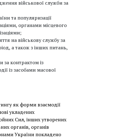
ження військової служби за
аїни та популяризації
аціями, органами місцевого
ізаціями;
ття на військову службу за
іод, а також з інших питань,
 за контрактом із
ії із засобами масової
тингу як форми взаємодії
нові укладених
ойних Сил, інших утворених
них органів, органів
конами України покладено