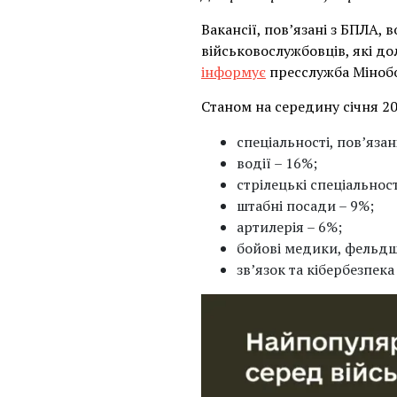
Вакансії, пов’язані з БПЛА
військовослужбовців, які до
інформує
пресслужба Міноб
Станом на середину січня 20
спеціальності, пов’язан
водії – 16%;
стрілецькі спеціальност
штабні посади – 9%;
артилерія – 6%;
бойові медики, фельдше
зв’язок та кібербезпека