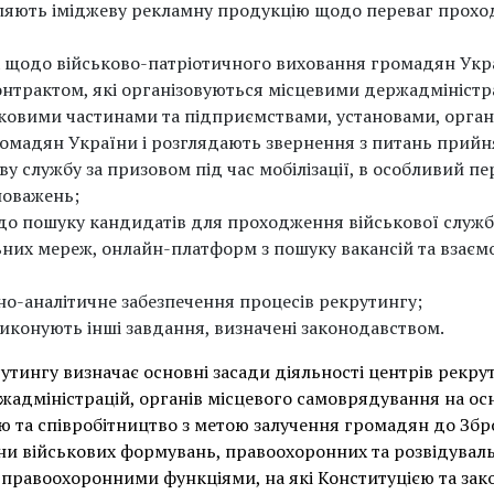
ляють іміджеву рекламну продукцію щодо переваг проход
ах щодо військово-патріотичного виховання громадян Укр
контрактом, які організовуються місцевими держадміністр
ковими частинами та підприємствами, установами, орган
мадян України і розглядають звернення з питань прийня
у службу за призовом під час мобілізації, в особливий пер
новажень;
о пошуку кандидатів для проходження військової служби
них мереж, онлайн-платформ з пошуку вакансій та взаємод
о-аналітичне забезпечення процесів рекрутингу;
иконують інші завдання, визначені законодавством.
тингу визначає основні засади діяльності центрів рекру
жадміністрацій, органів місцевого самоврядування на ос
 та співробітництво з метою залучення громадян до Збр
їни військових формувань, правоохоронних та розвідуваль
 правоохоронними функціями, на які Конституцією та за