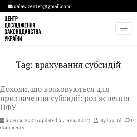
ualaw.center@gmail.com
Tag: врахування субсидій
Доходи, що враховуються для
призначення субсидії: роз’яснення
ПФУ
6 Січня, 2024
(updated 6 Січня, 2024)
|
By
ipp_td
|
0
Comments