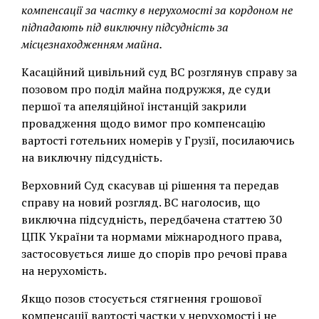
компенсації за частку в нерухомості за кордоном не
підпадають під виключну підсудність за
місцезнаходженням майна.
Касаційний цивільний суд ВС розглянув справу за
позовом про поділ майна подружжя, де суди
першої та апеляційної інстанцій закрили
провадження щодо вимог про компенсацію
вартості готельних номерів у Грузії, посилаючись
на виключну підсудність.
Верховний Суд скасував ці рішення та передав
справу на новий розгляд. ВС наголосив, що
виключна підсудність, передбачена статтею 30
ЦПК України та нормами міжнародного права,
застосовується лише до спорів про речові права
на нерухомість.
Якщо позов стосується стягнення грошової
компенсації вартості частки у нерухомості і не