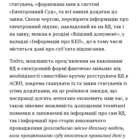
стягувача, сформована ним в системі
«Електронний Суд», та всі наявні додатки до
заяви. Своєю чергою, перевірити інформацію про
електронний підпис, накладений як на ВД, так і
на заяву, можна в розділі «Вхідний документ», у
вкладці «Інформація про КЕП», де в тому числі
містяться дані про суб’єкта підписання.
Тобто, можливість пред’явлення на виконання
ВД в електронній формі фактично звільняє від
необхідності самостійно вручну реєструвати ВД в
АСВП, зокрема сканувати їх та заяви стягувачів із
усіма додатками, як це робилося завжди, що
насправді досить непогано економить наш час, а
також нівелює можливість допущення технічної
помилки в заповненні як інформації про сам ВД,
так і інформації про сторін виконавчого
провадження
(розглядаємо звісно ідеальну модель,
коли працівниками суду вносяться правильні дані у