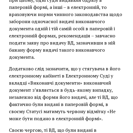
при цьому, одні суди видавали одразу в
паперовій формі, а інші – в електронній, то
враховуючи норми чинного законодавства щодо
заборони одночасної видачі виконавчого
документа одній і тій самій особі в паперовій і
електронній формах, рекомендація – завчасно
подати заяву про видачу ВД, зазначивши в ній
бажану форму видачі такого виконавчого
документа.
Додатково слід зазначити, що у стягувача в його
електронному кабінеті в Електронному Суді у
вкладці «Виконавчі документи» виконавчий
документ з’являється в будь-якому випадку,
незалежно від форми його видачі, але ті ВД, що
фактично були видані в паперовій формі, в
своєму Статусі матимуть червону відмітку «Не
може бути подано в електронній формі».
Своєю чергою, ті ВД, що були видані в