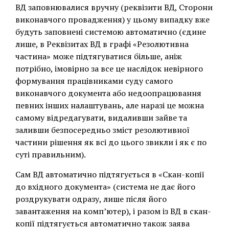
ВД заповнювалися вручну (реквізити ВД, Сторони
виконавчого провадження) у цьому випадку вже
будуть заповнені системою автоматично (єдине
лише, в Реквізитах ВД в графі «Резолютивна
частина» може підтягуватися більше, аніж
потрібно, імовірно за все це наслідок невірного
формування працівниками суду самого
виконавчого документа або недоопрацювання
певних інших налаштувань, але наразі це можна
самому відредагувати, видаливши зайве та
заливши безпосередньо зміст резолютивної
частини рішення як всі до цього звикли і як є по
суті правильним).
Сам ВД автоматично підтягується в «Скан-копії
до вхідного документа» (система не дає його
роздрукувати одразу, лише після його
завантаження на комп’ютер), і разом із ВД в скан-
копії підтягується автоматично також заява