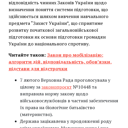
відповідність чинних Законів України щодо
визначення поняття системи підготовки, що
здійснюється шляхом вивчення навчального
предмета “Захист України”, що сприятиме
розвитку початкової загальновійськової
підготовки як основи підготовки громадян
України до національного спротиву.
Читайте також:
Закон про мобілізацію:
алгоритм дій, відповідальність, обов’язки,
підстави для відстрочки
7 лютого Верховна Рада проголосувала у
цілому за
законопроєкт
№10448 та
виправила норму закону щодо
військовослужбовців в частині забезпечення
їх права на біологічне батьківство
(материнство).
Держава зацікавлена у продовженні роду