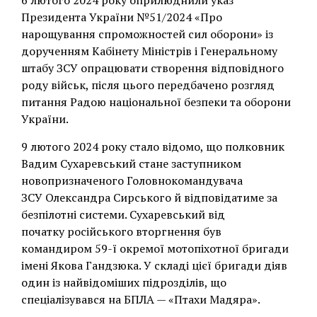
6 лютого 2024 року оприлюднили указ
Президента України №51/2024 «Про
нарощування спроможностей сил оборони» із
дорученням Кабінету Міністрів і Генеральному
штабу ЗСУ опрацювати створення відповідного
роду військ, після цього передбачено розгляд
питання Радою національної безпеки та оборони
України.
9 лютого 2024 року стало відомо, що полковник
Вадим Сухаревський стане заступником
новопризначеного Головнокомандувача
ЗСУ Олександра Сирського й відповідатиме за
безпілотні системи. Сухаревський від
початку російського вторгнення був
командиром 59-ї окремої мотопіхотної бригади
імені Якова Гандзюка. У складі цієї бригади діяв
один із найвідоміших підрозділів, що
спеціалізувався на БПЛА — «Птахи Мадяра».