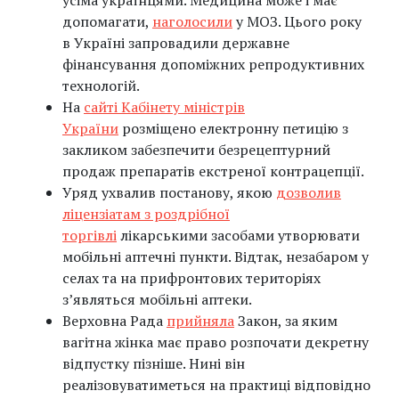
усіма українцями. Медицина може і має
допомагати,
наголосили
у МОЗ. Цього року
в Україні запровадили державне
фінансування допоміжних репродуктивних
технологій.
На
сайті Кабінету міністрів
України
розміщено електронну петицію з
закликом забезпечити безрецептурний
продаж препаратів екстреної контрацепції.
Уряд ухвалив постанову, якою
дозволив
ліцензіатам з роздрібної
торгівлі
лікарськими засобами утворювати
мобільні аптечні пункти. Відтак, незабаром у
селах та на прифронтових територіях
з’являться мобільні аптеки.
Верховна Рада
прийняла
Закон, за яким
вагітна жінка має право розпочати декретну
відпустку пізніше. Нині він
реалізовуватиметься на практиці відповідно