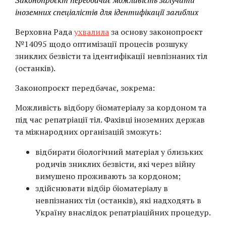
Законопроєкт передбачає можливість залучати
іноземних спеціалістів для ідентифікації загиблих
Верховна Рада
ухвалила
за основу законопроєкт
№14095 щодо оптимізації процесів розшуку
зниклих безвісти та ідентифікації невпізнаних тіл
(останків).
Законопроєкт передбачає, зокрема:
Можливість відбору біоматеріалу за кордоном та
під час репатріації тіл. Фахівці іноземних держав
та міжнародних організацій зможуть:
відбирати біологічний матеріал у близьких
родичів зниклих безвісти, які через війну
вимушено проживають за кордоном;
здійснювати відбір біоматеріалу в
невпізнаних тіл (останків), які надходять в
Україну внаслідок репатріаційних процедур.