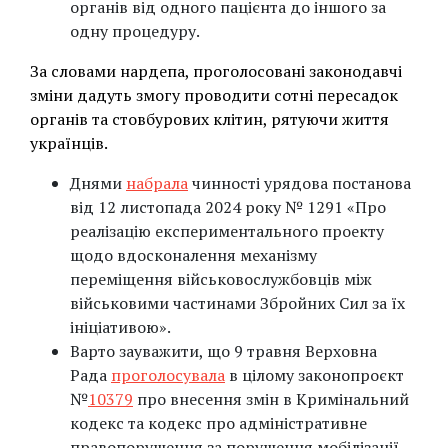
органів від одного пацієнта до іншого за
одну процедуру.
За словами нардепа, проголосовані законодавчі
зміни дадуть змогу проводити сотні пересадок
органів та стовбурових клітин, рятуючи життя
українців.
Днями
набрала
чинності урядова постанова
від 12 листопада 2024 року № 1291 «Про
реалізацію експериментального проекту
щодо вдосконалення механізму
переміщення військовослужбовців між
військовими частинами Збройних Сил за їх
ініціативою».
Варто зауважити, що 9 травня Верховна
Рада
проголосувала
в цілому законопроєкт
№
10379
про внесення змін в Кримінальний
кодекс та кодекс про адміністративне
правопорушення за порушення мобілізації.