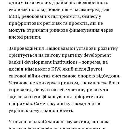
одним із ключових драйверів післявоєнного
економічного відновлення – насамперед для
МСП, релокованих підприємств, бізнесу у
прифронтових регіонах та проєктів, які не
можуть отримати ринкове фінансування через
високі ризики.
Запровадження Національної установи розвитку
орієнтується на світову практику development
banks і development institutions – зокрема, на
досвід німецького KfW, який після Другої
світової війни став системною опорою відбудови.
Установа не конкурує з ринком, а компенсує його
«провали», беручи на себе частину ризику та
здешевлюючи фінансування пріоритетних
напрямків. Саме таку логіку закладено і в
українському законопроєкті.
У пояснювальній записці зауважили, що нова
інституція консолідує програми підтримки