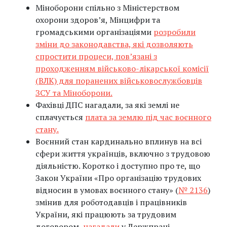
Міноборони спільно з Міністерством
охорони здоров’я, Мінцифри та
громадськими організаціями
розробили
зміни до законодавства, які дозволяють
спростити процеси, пов’язані з
проходженням військово-лікарської комісії
(ВЛК) для поранених військовослужбовців
ЗСУ та Міноборони.
Фахівці ДПС нагадали, за які землі не
сплачується
плата за землю під час воєнного
стану.
Воєнний стан кардинально вплинув на всі
сфери життя українців, включно з трудовою
діяльністю. Коротко і доступно про те, що
Закон України «Про організацію трудових
відносин в умовах воєнного стану» (
№ 2136
)
змінив для роботодавців і працівників
України, які працюють за трудовим
договором,
нагадали
у Держпраці.