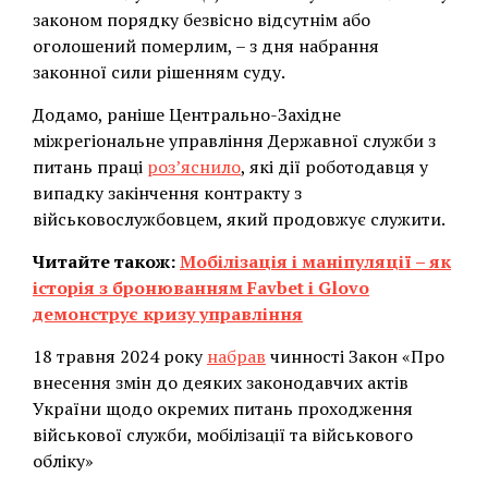
законом порядку безвісно відсутнім або
оголошений померлим, – з дня набрання
законної сили рішенням суду.
Додамо, раніше Центрально-Західне
міжрегіональне управління Державної служби з
питань праці
роз’яснило
, які дії роботодавця у
випадку закінчення контракту з
військовослужбовцем, який продовжує служити.
Читайте також:
Мобілізація і маніпуляції – як
історія з бронюванням Favbet і Glovo
демонструє кризу управління
18 травня 2024 року
набрав
чинності Закон «Про
внесення змін до деяких законодавчих актів
України щодо окремих питань проходження
військової служби, мобілізації та військового
обліку»