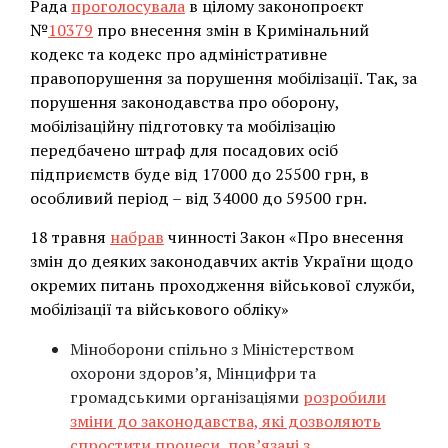
Рада
проголосувала
в цілому законопроєкт
№
10379
про внесення змін в Кримінальний
кодекс та кодекс про адміністративне
правопорушення за порушення мобілізації. Так, за
порушення законодавства про оборону,
мобілізаційну підготовку та мобілізацію
передбачено штраф для посадових осіб
підприємств буде від 17000 до 25500 грн, в
особливий період – від 34000 до 59500 грн.
18 травня
набрав
чинності Закон «Про внесення
змін до деяких законодавчих актів України щодо
окремих питань проходження військової служби,
мобілізації та військового обліку»
Міноборони спільно з Міністерством
охорони здоров’я, Мінцифри та
громадськими організаціями
розробили
зміни до законодавства, які дозволяють
спростити процеси, пов’язані з