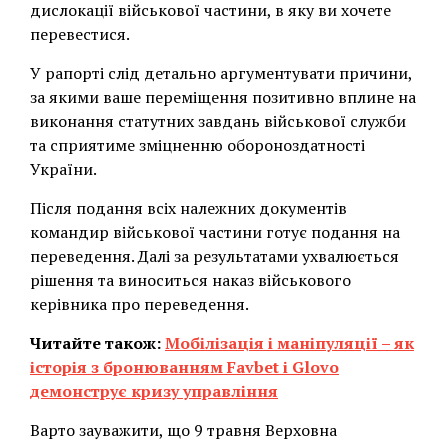
дислокації військової частини, в яку ви хочете
перевестися.
У рапорті слід детально аргументувати причини,
за якими ваше переміщення позитивно вплине на
виконання статутних завдань військової служби
та сприятиме зміцненню обороноздатності
України.
Після подання всіх належних документів
командир військової частини готує подання на
переведення. Далі за результатами ухвалюється
рішення та виноситься наказ військового
керівника про переведення.
Читайте також:
Мобілізація і маніпуляції – як
історія з бронюванням Favbet і Glovo
демонструє кризу управління
Варто зауважити, що 9 травня Верховна