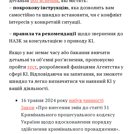
детальні
роз’яснення
, які містять:
–
покрокову інструкцію
, яка дозволить вам
самостійно та швидко встановити, чи є конфлікт
інтересів у конкретній ситуації.
–
правила та рекомендації
щодо звернення до
НАЗК за консультацією з приводу КІ.
Якщо у вас немає часу або бажання вивчати
детальні та об’ємні роз’яснення, пропонуємо
пройти
тест
, розроблений фахівцями Агентства у
сфері КІ. Відповідаючи на запитання, ви зможете
швидко та легко визначитися чи наявний КІ у
вашій діяльності.
16 травня 2024 року
набув чинності
Закон
«Про внесення змін до статті 31
Кримінального процесуального кодексу
України щодо вдосконалення порядку
здійснення кримінального провадження».