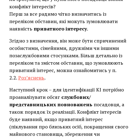
конфлікт інтересів?
Перш за все радимо чітко визначитись із
переліком обставин, які можуть зумовлювати
наявність
приватного інтересу
.
Згідно з визначення, він може бути спричинений
особистими, сімейними, дружніми чи іншими
позаслужбовими стосунками. Більш детально із
переліком та змістом обставин, що зумовлюють
приватний інтерес, можна ознайомитись у п.
2.2.
Роз’яснень
.
Наступний крок – для ідентифікації КІ потрібно
проаналізувати обсяг
службових/
представницьких повноважень
посадовця, а
також порядок їх реалізації. Конфлікт інтересів
буде наявний, якщо приватний інтерес
(піклування про близьких осіб, покращення свого
майнового становища, збереження чи