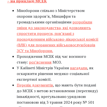
– на прикладі МСЕК
Міноборони спільно з Міністерством
охорони здоров’я, Мінцифри та
громадськими організаціями
розробили
зміни до законодавства, які дозволяють
спростити процеси, пов’язані з
проходженням військово-лікарської комісії
(ВЛК) для поранених військовослужбовців
ЗСУ та Міноборони.
Проходження МСЕК під час воєнного
стану:
роз’яснення
МОЗ.
У Кабінеті Міністрів України
нагадали
, як
оскаржити рішення медико-соціальної
експертної комісії.
Перелік документів
, що мають бути подані
до МСЕК з метою встановлення (перегляду)
інвалідності, врегульовано урядовою
постановою від 3 травня 2024 року № 501