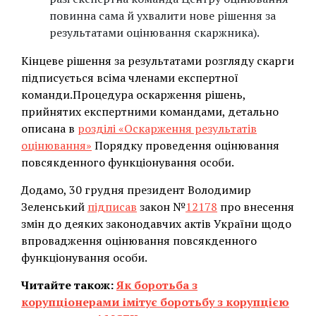
повинна сама й ухвалити нове рішення за
результатами оцінювання скаржника).
Кінцеве рішення за результатами розгляду скарги
підписується всіма членами експертної
команди.Процедура оскарження рішень,
прийнятих експертними командами, детально
описана в
розділі «Оскарження результатів
оцінювання»
Порядку проведення оцінювання
повсякденного функціонування особи.
Додамо, 30 грудня президент Володимир
Зеленський
підписав
закон №
12178
про внесення
змін до деяких законодавчих актів України щодо
впровадження оцінювання повсякденного
функціонування особи.
Читайте також:
Як боротьба з
корупціонерами імітує боротьбу з корупцією