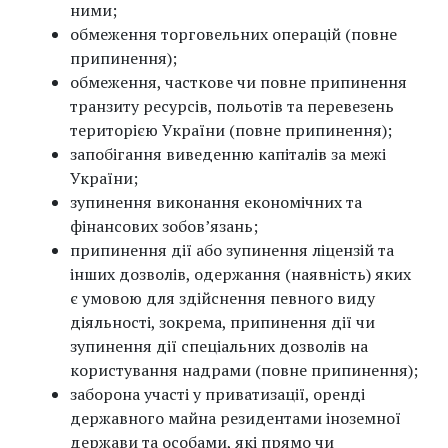
ними;
обмеження торговельних операцій (повне
припинення);
обмеження, часткове чи повне припинення
транзиту ресурсів, польотів та перевезень
територією України (повне припинення);
запобігання виведенню капіталів за межі
України;
зупинення виконання економічних та
фінансових зобов’язань;
припинення дії або зупинення ліцензій та
інших дозволів, одержання (наявність) яких
є умовою для здійснення певного виду
діяльності, зокрема, припинення дії чи
зупинення дії спеціальних дозволів на
користування надрами (повне припинення);
заборона участі у приватизації, оренді
державного майна резидентами іноземної
держави та особами, які прямо чи