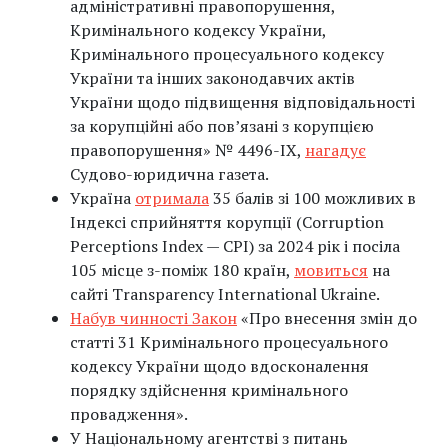
адміністративні правопорушення,
Кримінального кодексу України,
Кримінального процесуального кодексу
України та інших законодавчих актів
України щодо підвищення відповідальності
за корупційні або пов’язані з корупцією
правопорушення» № 4496-IX,
нагадує
Судово-юридична газета.
Україна
отримала
35 балів зі 100 можливих в
Індексі сприйняття корупції (Corruption
Perceptions Index — CPI) за 2024 рік і посіла
105 місце з-поміж 180 країн,
мовиться
на
сайті Transparency International Ukraine.
Набув чинності Закон
«Про внесення змін до
статті 31 Кримінального процесуального
кодексу України щодо вдосконалення
порядку здійснення кримінального
провадження».
У Національному агентстві з питань