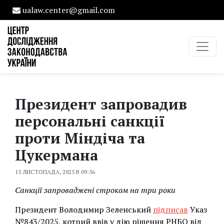
ualaw.center@gmail.com
Президент запровадив
персональні санкції
проти Міндіча та
Цукермана
13 ЛИСТОПАДА, 2025 В 09:56
Санкції запроваджені строком на три роки
Президент Володимир Зеленський
підписав
Указ
№843/2025, котрий ввів у дію рішення РНБО від