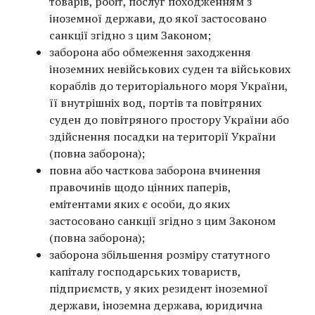
товарів, робіт, послуг походженням з
іноземної держави, до якої застосовано
санкції згідно з цим Законом;
заборона або обмеження заходження
іноземних невійськових суден та військових
кораблів до територіального моря України,
її внутрішніх вод, портів та повітряних
суден до повітряного простору України або
здійснення посадки на території України
(повна заборона);
повна або часткова заборона вчинення
правочинів щодо цінних паперів,
емітентами яких є особи, до яких
застосовано санкції згідно з цим Законом
(повна заборона);
заборона збільшення розміру статутного
капіталу господарських товариств,
підприємств, у яких резидент іноземної
держави, іноземна держава, юридична