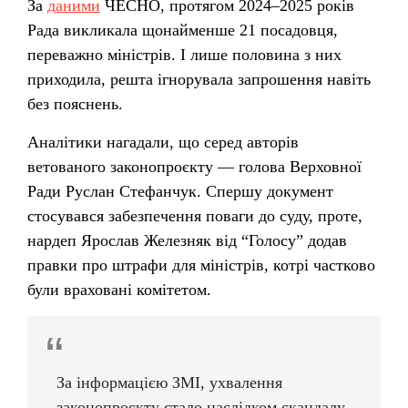
За
даними
ЧЕСНО, протягом 2024–2025 років
Рада викликала щонайменше 21 посадовця,
переважно міністрів. І лише половина з них
приходила, решта ігнорувала запрошення навіть
без пояснень.
Аналітики нагадали
,
що
серед авторів
ветованого законопроєкту — голова Верховної
Ради Руслан Стефанчук. Спершу документ
стосувався забезпечення поваги до суду, проте,
нардеп Ярослав Железняк від “Голосу” додав
правки про штрафи для міністрів, котрі частково
були враховані комітетом.
За інформацією ЗМІ, ухвалення
законопроєкту стало наслідком скандалу