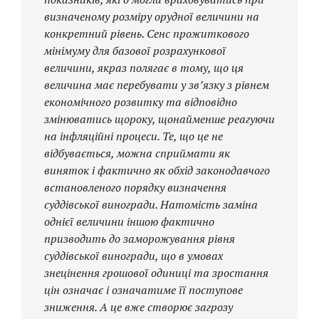
визначеному розміру орудної величини на
конкретний рівень. Сенс прожиткового
мінімуму для базової розрахункової
величини, якраз полягає в тому, що ця
величина має перебувати у зв’язку з рівнем
економічного розвитку та відповідно
змінюватись щороку, щонайменше реагуючи
на інфляційні процеси. Те, що це не
відбувається, можна сприймати як
виняток і фактично як обхід законодавчого
встановленого порядку визначення
суддівської виногради.
Натомість заміна
однієї величини іншою фактично
призводить до заморожування рівня
суддівської виногради, що в умовах
знецінення грошової одиниці та зростання
цін означає і означатиме її поступове
зниження. А це вже створює загрозу