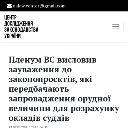
ualaw.center@gmail.com
Пленум ВС висловив
зауваження до
законопроєктів, які
передбачають
запровадження орудної
величини для розрахунку
окладів суддів
13 ВЕРЕСНЯ, 2025 В 06:53