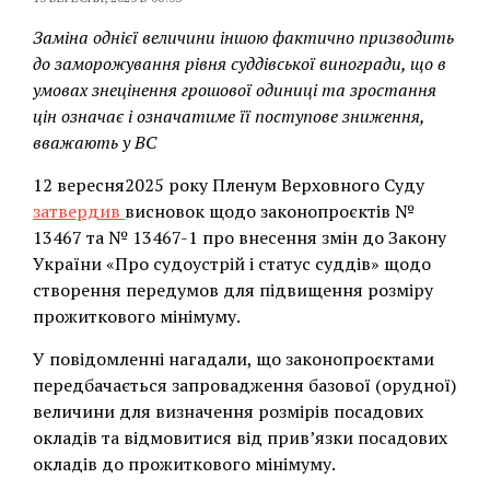
Заміна однієї величини іншою фактично призводить
до заморожування рівня суддівської виногради, що в
умовах знецінення грошової одиниці та зростання
цін означає і означатиме її поступове зниження,
вважають у ВС
12 вересня2025 року Пленум Верховного Суду
затвердив
висновок щодо законопроєктів №
13467 та № 13467-1 про внесення змін до Закону
України «Про судоустрій і статус суддів» щодо
створення передумов для підвищення розміру
прожиткового мінімуму.
У повідомленні нагадали, що законопроєктами
передбачається запровадження базової (орудної)
величини для визначення розмірів посадових
окладів та відмовитися від прив’язки посадових
окладів до прожиткового мінімуму.