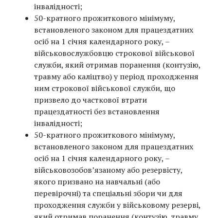
інвалідності;
50-кратного прожиткового мінімуму,
встановленого законом для працездатних
осіб на 1 січня календарного року, –
військовослужбовцю строкової військової
служби, який отримав поранення (контузію,
травму або каліцтво) у період проходження
ним строкової військової служби, що
призвело до часткової втрати
працездатності без встановлення
інвалідності;
50-кратного прожиткового мінімуму,
встановленого законом для працездатних
осіб на 1 січня календарного року, –
військовозобов’язаному або резервісту,
якого призвано на навчальні (або
перевірочні) та спеціальні збори чи для
проходження служби у військовому резерві,
який отримав поранення (контузію, травму