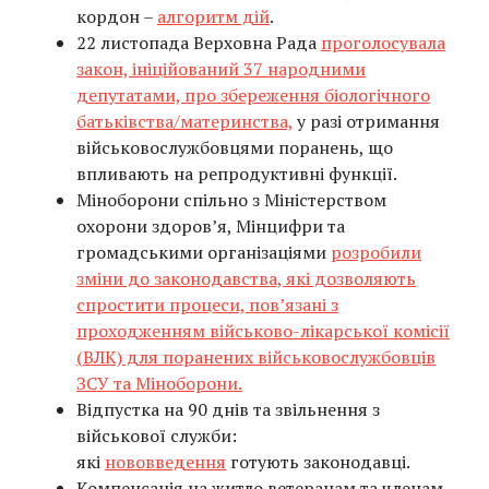
кордон –
алгоритм дій
.
22 листопада Верховна Рада
проголосувала
закон, ініційований 37 народними
депутатами, про збереження біологічного
батьківства/материнства,
у разі отримання
військовослужбовцями поранень, що
впливають на репродуктивні функції.
Міноборони спільно з Міністерством
охорони здоров’я, Мінцифри та
громадськими організаціями
розробили
зміни до законодавства, які дозволяють
спростити процеси, пов’язані з
проходженням військово-лікарської комісії
(ВЛК) для поранених військовослужбовців
ЗСУ та Міноборони.
Відпустка на 90 днів та звільнення з
військової служби:
які
нововведення
готують законодавці.
Компенсація на житло ветеранам та членам