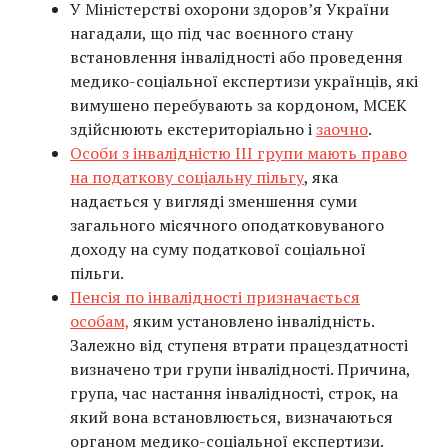
У Міністерстві охорони здоров’я України
нагадали, що під час воєнного стану
встановлення інвалідності або проведення
медико-соціальної експертизи українців, які
вимушено перебувають за кордоном, МСЕК
здійснюють екстериторіально і
заочно
.
Особи з інвалідністю ІІІ групи мають право
на податкову соціальну пільгу
, яка
надається у вигляді зменшення суми
загального місячного оподатковуваного
доходу на суму податкової соціальної
пільги.
Пенсія по інвалідності призначається
особам,
яким установлено інвалідність.
Залежно від ступеня втрати працездатності
визначено три групи інвалідності. Причина,
група, час настання інвалідності, строк, на
який вона встановлюється, визначаються
органом медико-соціальної експертизи.