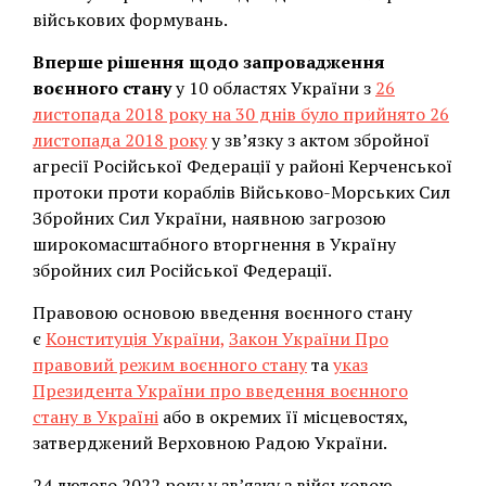
військових формувань.
Вперше рішення щодо запровадження
воєнного стану
у 10 областях України з
26
листопада 2018 року на 30 днів було прийнято 26
листопада 2018 року
у зв’язку з актом збройної
агресії Російської Федерації у районі Керченської
протоки проти кораблів Військово-Морських Сил
Збройних Сил України, наявною загрозою
широкомасштабного вторгнення в Україну
збройних сил Російської Федерації.
Правовою основою введення воєнного стану
є
Конституція України,
Закон України Про
правовий режим воєнного стану
та
указ
Президента України про введення воєнного
стану в Україні
або в окремих її місцевостях,
затверджений Верховною Радою України.
24 лютого 2022 року у зв’язку з військовою