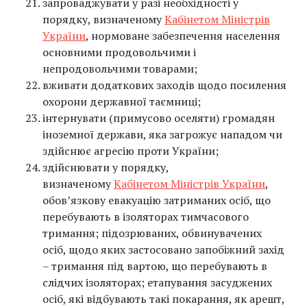
запроваджувати у разі необхідності у
порядку, визначеному
Кабінетом Міністрів
України
, нормоване забезпечення населення
основними продовольчими і
непродовольчими товарами;
вживати додаткових заходів щодо посилення
охорони державної таємниці;
інтернувати (примусово оселяти) громадян
іноземної держави, яка загрожує нападом чи
здійснює агресію проти України;
здійснювати у порядку,
визначеному
Кабінетом Міністрів України
,
обов’язкову евакуацію затриманих осіб, що
перебувають в ізоляторах тимчасового
тримання; підозрюваних, обвинувачених
осіб, щодо яких застосовано запобіжний захід
– тримання під вартою, що перебувають в
слідчих ізоляторах; етапування засуджених
осіб, які відбувають такі покарання, як арешт,