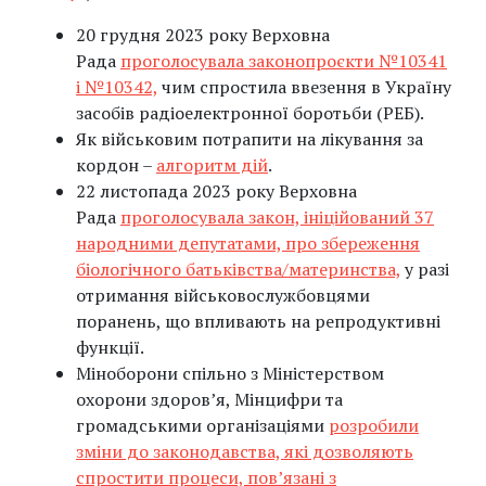
20 грудня 2023 року Верховна
Рада
проголосувала законопроєкти №10341
і №10342,
чим спростила ввезення в Україну
засобів радіоелектронної боротьби (РЕБ).
Як військовим потрапити на лікування за
кордон –
алгоритм дій
.
22 листопада 2023 року Верховна
Рада
проголосувала закон, ініційований 37
народними депутатами, про збереження
біологічного батьківства/материнства,
у разі
отримання військовослужбовцями
поранень, що впливають на репродуктивні
функції.
Міноборони спільно з Міністерством
охорони здоров’я, Мінцифри та
громадськими організаціями
розробили
зміни до законодавства, які дозволяють
спростити процеси, пов’язані з