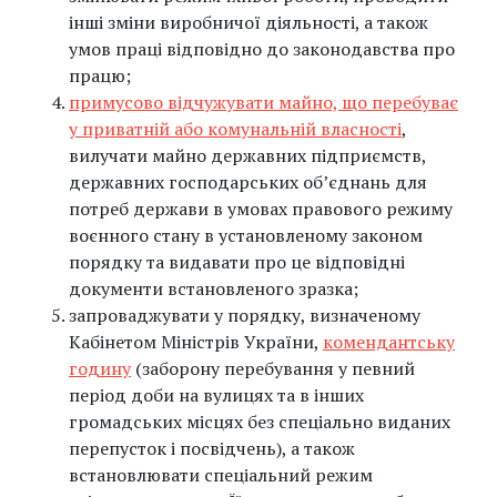
інші зміни виробничої діяльності, а також
умов праці відповідно до законодавства про
працю;
примусово відчужувати майно, що перебуває
у приватній або комунальній власності
,
вилучати майно державних підприємств,
державних господарських об’єднань для
потреб держави в умовах правового режиму
воєнного стану в установленому законом
порядку та видавати про це відповідні
документи встановленого зразка;
запроваджувати у порядку, визначеному
Кабінетом Міністрів України,
комендантську
годину
(заборону перебування у певний
період доби на вулицях та в інших
громадських місцях без спеціально виданих
перепусток і посвідчень), а також
встановлювати спеціальний режим