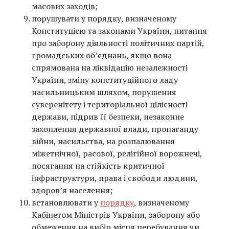
масових заходів;
порушувати у порядку, визначеному
Конституцією та законами України, питання
про заборону діяльності політичних партій,
громадських об’єднань, якщо вона
спрямована на ліквідацію незалежності
України, зміну конституційного ладу
насильницьким шляхом, порушення
суверенітету і територіальної цілісності
держави, підрив її безпеки, незаконне
захоплення державної влади, пропаганду
війни, насильства, на розпалювання
міжетнічної, расової, релігійної ворожнечі,
посягання на стійкість критичної
інфраструктури, права і свободи людини,
здоров’я населення;
встановлювати у
порядку
, визначеному
Кабінетом Міністрів України, заборону або
обмеження на вибір місця перебування чи