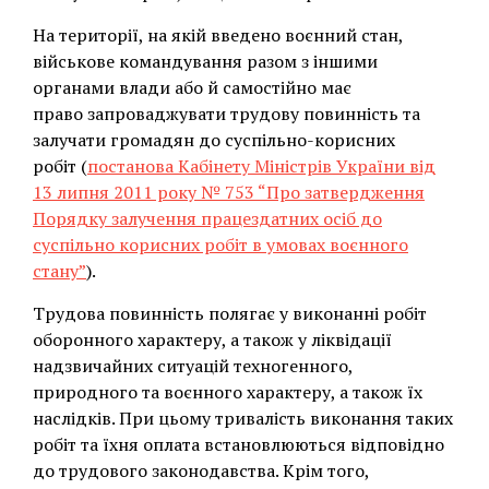
На території, на якій введено воєнний стан,
військове командування разом з іншими
органами влади або й самостійно має
право запроваджувати трудову повинність та
залучати громадян до суспільно-корисних
робіт (
постанова Кабінету Міністрів України від
13 липня 2011 року № 753 “Про затвердження
Порядку залучення працездатних осіб до
суспільно корисних робіт в умовах воєнного
стану”
).
Трудова повинність полягає у виконанні робіт
оборонного характеру, а також у ліквідації
надзвичайних ситуацій техногенного,
природного та воєнного характеру, а також їх
наслідків. При цьому тривалість виконання таких
робіт та їхня оплата встановлюються відповідно
до трудового законодавства. Крім того,