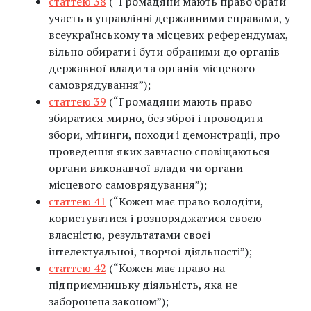
статтею 38
(“Громадяни мають право брати
участь в управлінні державними справами, у
всеукраїнському та місцевих референдумах,
вільно обирати і бути обраними до органів
державної влади та органів місцевого
самоврядування”);
статтею 39
(“Громадяни мають право
збиратися мирно, без зброї і проводити
збори, мітинги, походи і демонстрації, про
проведення яких завчасно сповіщаються
органи виконавчої влади чи органи
місцевого самоврядування”);
статтею 41
(“Кожен має право володіти,
користуватися і розпоряджатися своєю
власністю, результатами своєї
інтелектуальної, творчої діяльності”);
статтею 42
(“Кожен має право на
підприємницьку діяльність, яка не
заборонена законом”);