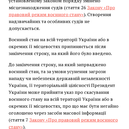
установленому законом порядку змінено
місцезнаходження судів (стаття 26
Закону «Про
правовий режим воєнного стану»
). Створення
надзвичайних та особливих судів не
допускається.
Воєнний стан на всій території України або в
окремих її місцевостях припиняється після
закінчення строку, на який його було введено.
До закінчення строку, на який запрваджено
воєнний стан, та за умови усунення загрози
нападу чи небезпеки державній незалежності
України, її територіальній цілісності Президент
України може прийняти указ про скасування
воєнного стану на всій території України або в
окремих її місцевостях, про що має бути негайно
оголошено через засоби масової інформації
(стаття 7
Закону «Про правовий режим воєнного
стану»
).