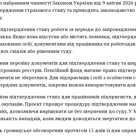
 з набранням чинності Законом України від 9 квітня 2026
ердження страхового стажу та приводить законодавство у
у.
ідтвердження стажу роботи за періоди до запровадження
жка. Якщо вона відсутня або містить помилки, підтверд
рахованих осіб, документами від працівника чи роботодав
ох свідків або рішенням суду.
ння переліку документів для підтвердження стажу та ш
ктронних реєстрів. Пенсійний фонд матиме право підтвер
менти не збереглися. Для підприємців і осіб з особисти
ердних документів, зокрема можна використовувати дові
ізм підтвердження стажу для працівників підприємств, 
бо окупацію. Проєкт спрощує процедуру підтвердження нал
них, дозволяючи вирішувати це без звернення до суду. У 
лькість випадків, коли людям доводиться звертатися до 
ь громадське обговорення протягом 15 днів із дня опри