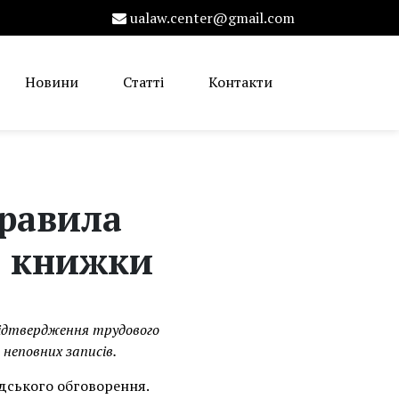
ualaw.center@gmail.com
Новини
Статті
Контакти
правила
ї книжки
підтвердження трудового
 неповних записів.
адського обговорення.