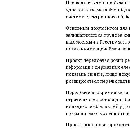
Необхідність змін пов’язана
удосконалює механізм підтв
системи електронного облік
Основним документом для п
залишатиметься трудова кни
відомостями з Реєстру заст
показаннями щонайменше дв
Проєкт передбачає розшире
інформації з державних еле
показань свідків, якщо доку
розширюється перелік підтв
Передбачено окремий механ
втрачені через бойові дії а
випадках розбіжностей у да
що зміни мають зменшити кі
Проєкт постанови проходит