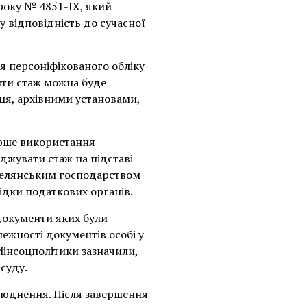
 року № 4851-ІХ, який
 відповідність до сучасної
 персоніфікованого обліку
ити стаж можна буде
ця, архівними установами,
ирше використання
джувати стаж на підставі
м селянським господарством
дки податкових органів.
документи яких були
ежності документів особі у
Мінсоцполітики зазначили,
суду.
люднення. Після завершення