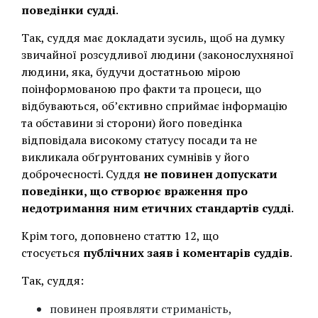
поведінки судді
.
Так, суддя має докладати зусиль, щоб на думку
звичайної розсудливої людини (законослухняної
людини, яка, будучи достатньою мірою
поінформованою про факти та процеси, що
відбуваються, об’єктивно сприймає інформацію
та обставини зі сторони) його поведінка
відповідала високому статусу посади та не
викликала обґрунтованих сумнівів у його
доброчесності. Суддя
не повинен допускати
поведінки, що створює враження про
недотримання ним етичних стандартів судді
.
Крім того, доповнено статтю 12, що
стосується
публічних заяв і коментарів суддів
.
Так, суддя:
повинен проявляти стриманість,